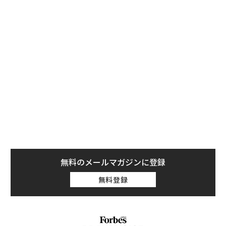
が、中国の壮大な野望を抱いているAI開発に与える影響
については、よく理解しておく必要があるだろう。
米国政府は昨年10月、AI用半導体の輸出に制限を課し
た。この制限は、AIモデルのトレーニング分野で圧倒的
なシェアを誇るエヌビディアに特に影響を及ぼし、同社
は先端半導体の性能を落としたバージョンの「A800」と
「H800」を中国市場向けに開発した。しかし、半導体
をこれ以上制限しても中国のAI開発は止まらないし、む
しろ逆効果だろう。
無料のメールマガジンに登録
無料登録