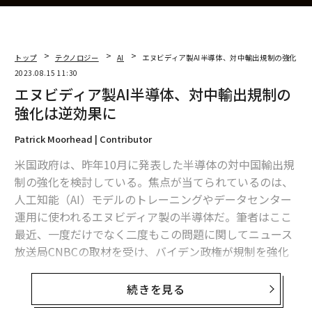
トップ
テクノロジー
AI
エヌビディア製AI半導体、対中輸出規制の強化は
2023.08.15 11:30
エヌビディア製AI半導体、対中輸出規制の
強化は逆効果に
Patrick Moorhead | Contributor
米国政府は、昨年10月に発表した半導体の対中国輸出規
制の強化を検討している。焦点が当てられているのは、
人工知能（AI）モデルのトレーニングやデータセンター
運用に使われるエヌビディア製の半導体だ。筆者はここ
最近、一度だけでなく二度もこの問題に関してニュース
放送局CNBCの取材を受け、バイデン政権が規制を強化
した場合に生じ得る悪影響について説明した。
続きを見る
この問題は複雑であるため、より詳細な議論が必要だ