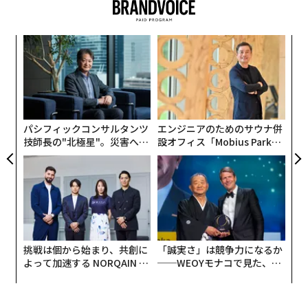
内
グ
実
ア
全
の
た
パシフィックコンサルタンツ
エンジニアのためのサウナ併
技師長の"北極星"。災害への
設オフィス「Mobius Park」
無力感を乗り越え見つけた、
がオープン──タマディック
防災一筋20年の答え
が健康経営を徹底する理由
挑戦は個から始まり、共創に
「誠実さ」は競争力になるか
よって加速する NORQAIN JA
──WEOYモナコで見た、く
PAN 特別座談会
ら寿司の経営哲学
編集＝上田裕資