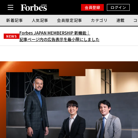
会員登録
ログイン
新着記事
人気記事
会員限定記事
カテゴリ
連載
コ
Forbes JAPAN MEMBERSHIP 新機能｜
NEWS
記事ページ内の広告表示を最小限にしました