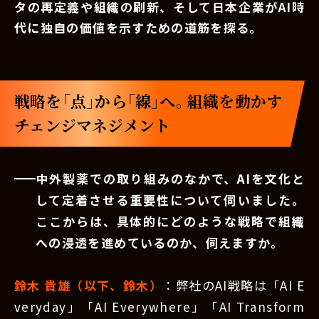
タの再定義や組織の刷新、そして日本企業がAI時
代に独自の価値を示すための道筋を探る。
戦略を「点」から「線」へ。組織を動かす
チェンジマネジメント
中外製薬での取り組みのなかで、AIを文化と
して定着させる重要性について伺いました。
ここからは、具体的にどのような戦略で組織
への浸透を進めているのか、伺えますか。
鈴木 貴雄（以下、鈴木）
：弊社のAI戦略は「AI E
veryday」「AI Everywhere」「AI Transform