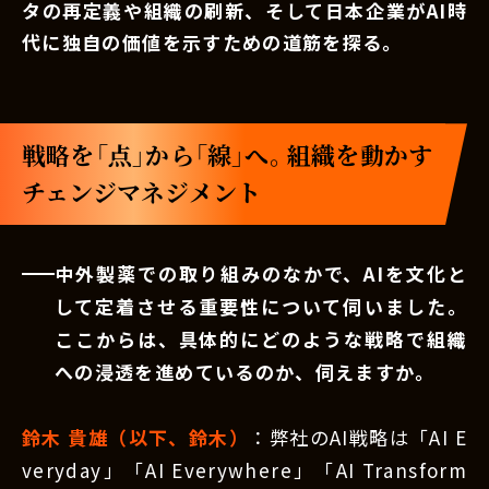
タの再定義や組織の刷新、そして日本企業がAI時
代に独自の価値を示すための道筋を探る。
戦略を「点」から「線」へ。組織を動かす
チェンジマネジメント
中外製薬での取り組みのなかで、AIを文化と
して定着させる重要性について伺いました。
ここからは、具体的にどのような戦略で組織
への浸透を進めているのか、伺えますか。
鈴木 貴雄（以下、鈴木）
：弊社のAI戦略は「AI E
veryday」「AI Everywhere」「AI Transform