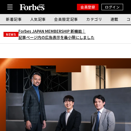
会員登録
ログイン
新着記事
人気記事
会員限定記事
カテゴリ
連載
コ
Forbes JAPAN MEMBERSHIP 新機能｜
NEWS
記事ページ内の広告表示を最小限にしました