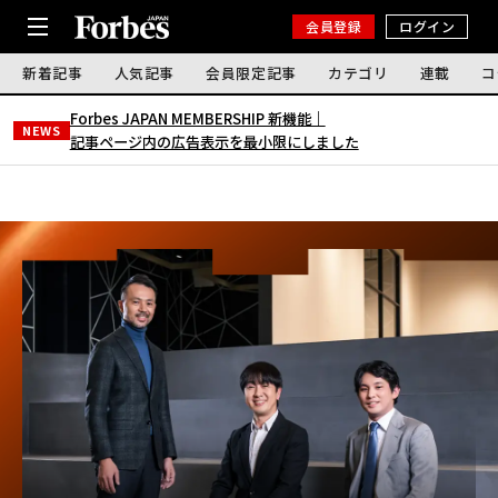
会員登録
ログイン
新着記事
人気記事
会員限定記事
カテゴリ
連載
コ
Forbes JAPAN MEMBERSHIP 新機能｜
NEWS
記事ページ内の広告表示を最小限にしました