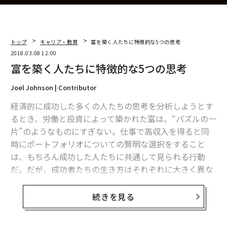
トップ
キャリア・教育
富を築く人たちに特徴的な5つの思考
2018.03.08 12:00
富を築く人たちに特徴的な5つの思考
Joel Johnson | Contributor
経済的に成功した多くの人たちの思考を分析しようとす
るとき、労働と投資によって築かれた富は、“パズルの一
片”のようなものにすぎない。仕事で高収入を得ると同
時にポートフォリオについての賢明な選択をすること
は、もちろん成功した人たちに共通して見られる行動
だ。だが、成功者たちの生き方はそれぞれに大きく異な
る。その中で彼らが同様に持っているのは、次に挙げる
ような考え方だ。
続きを見る
1. 価格より価値が重要