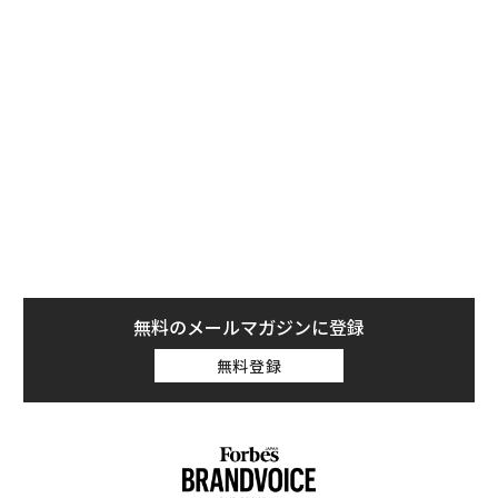
成功者の多くは、価格よりも価値を重視する。弁護士や
その他の専門家のサービスを利用する場合、彼らはその
サービスの提供者に対し、情報入手における利便性や専
門家としての助言ができること、知識の豊富さなどを求
める。料金について最も安い見積もりを提示した人では
なく、特定のニーズに応え、必要なときに支援してくれ
る専門家、最高の仕事をしてくれる人を雇おうとする。
無料のメールマガジンに登録
無料登録