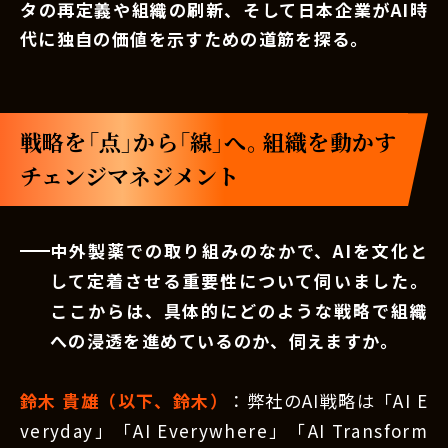
タの再定義や組織の刷新、そして日本企業がAI時
代に独自の価値を示すための道筋を探る。
戦略を「点」から「線」へ。組織を動かす
チェンジマネジメント
中外製薬での取り組みのなかで、AIを文化と
して定着させる重要性について伺いました。
ここからは、具体的にどのような戦略で組織
への浸透を進めているのか、伺えますか。
鈴木 貴雄（以下、鈴木）
：弊社のAI戦略は「AI E
veryday」「AI Everywhere」「AI Transform