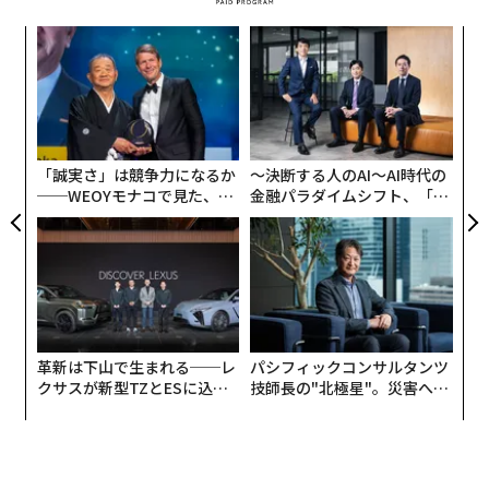
ナ併
伝
k」
る
ック
モ
なく
目
由
Ja
の
er」
ン
「誠実さ」は競争力になるか
〜決断する人のAI〜AI時代の
──WEOYモナコで見た、く
金融パラダイムシフト、「超
ら寿司の経営哲学
個別化」の核心 【MUFG×ウ
ェルスナビ×PwC】
革新は下山で生まれる──レ
パシフィックコンサルタンツ
クサスが新型TZとESに込め
技師長の"北極星"。災害への
た「DISCOVER」の哲学
無力感を乗り越え見つけた、
編集＝木内涼子
防災一筋20年の答え