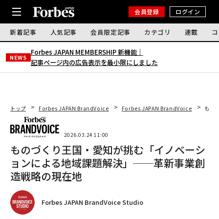
会員登録
ログイン
新着記事
人気記事
会員限定記事
カテゴリ
連載
コ
Forbes JAPAN MEMBERSHIP 新機能｜
NEWS
記事ページ内の広告表示を最小限にしました
トップ
Forbes JAPAN BrandVoice
Forbes JAPAN BrandVoice
もの
2026.03.24 11:00
ものづくり王国・愛知が挑む「イノベーシ
ョンによる地域課題解決」──革新事業創
造戦略の現在地
Forbes JAPAN BrandVoice Studio