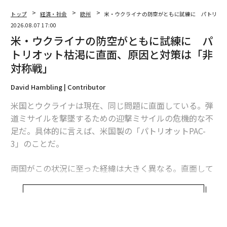
トップ
経済・社会
欧州
米・ウクライナの防空がともに試練に パトリオ
2026.08.07 17:00
米・ウクライナの防空がともに試練に パ
トリオット枯渇に直面、原因と対策は「非
対称戦」
David Hambling | Contributor
米国とウクライナは現在、同じ問題に直面している。弾
道ミサイルを撃墜するための迎撃ミサイルの危機的な不
足だ。具体的に言えば、米国製の「パトリオットPAC-
3」のことだ。
両国がこの状況に至った経緯は大きく異なる。直面して
いる課題は本質的に同じだが、模索する解決策もまた大
きく異なるものになるかもしれない。これは非対称戦、
続きを見る
つまり敵に貴重な資源をより多く消耗させる方法をめぐ
る問題であり、この分野では、相手よりも多くの資金を