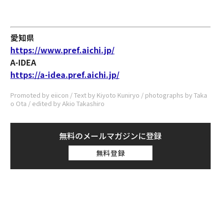
愛知県
https://www.pref.aichi.jp/
A-IDEA
https://a-idea.pref.aichi.jp/
Promoted by eiicon / Text by Kiyoto Kuniryo / photographs by Taka
o Ota / edited by Akio Takashiro
無料のメールマガジンに登録
無料登録