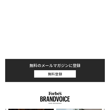
関であるエネルギー情報局（EIA）は、マイニング企業
がどれだけの電力を使用し、どの供給元から調達してい
るのかを、マイニング機器の計算能力とともに開示する
よう企業に求めていたが、この調査は少なくとも今後4
週間、停止される。
エネルギー省は、フォーブスのコメント要請に応じなか
った。
無料のメールマガジンに登録
無料登録