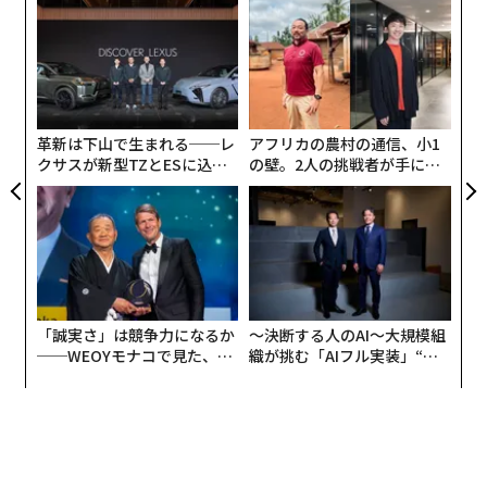
義す
エ
むス
設オ
が
スパ
A
が
のラ
顧客
pa
な
革新は下山で生まれる──レ
アフリカの農村の通信、小1
クサスが新型TZとESに込め
の壁。2人の挑戦者が手にし
た「DISCOVER」の哲学
た「次なる武器」
「誠実さ」は競争力になるか
〜決断する人のAI〜大規模組
──WEOYモナコで見た、く
織が挑む「AIフル実装」“使
ら寿司の経営哲学
う”企業から“動く”企業へ【N
TTドコモビジネス×PwC】
編集＝上田裕資