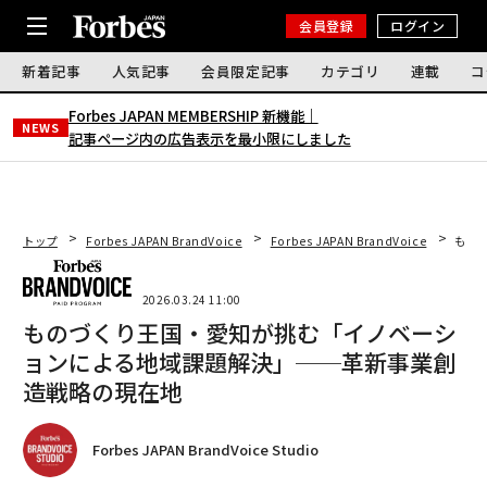
会員登録
ログイン
新着記事
人気記事
会員限定記事
カテゴリ
連載
コ
Forbes JAPAN MEMBERSHIP 新機能｜
NEWS
記事ページ内の広告表示を最小限にしました
トップ
Forbes JAPAN BrandVoice
Forbes JAPAN BrandVoice
もの
2026.03.24 11:00
ものづくり王国・愛知が挑む「イノベーシ
ョンによる地域課題解決」──革新事業創
造戦略の現在地
Forbes JAPAN BrandVoice Studio