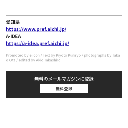
愛知県
https://www.pref.aichi.jp/
A-IDEA
https://a-idea.pref.aichi.jp/
Promoted by eiicon / Text by Kiyoto Kuniryo / photographs by Taka
o Ota / edited by Akio Takashiro
無料のメールマガジンに登録
無料登録