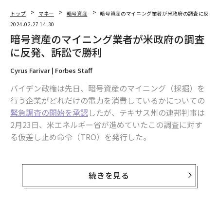
トップ
マネー
暗号資産
暗号資産のマイニング業者が米政府の調査に反発
2024.02.27 14:30
暗号資産のマイニング業者が米政府の調査
に反発、訴訟で勝利
Cyrus Farivar | Forbes Staff
バイデン政権は先日、暗号資産のマイニング（採掘）を
行う企業がどれだけの電力を消費しているかについての
緊急調査の開始を承認
したが、テキサス州の連邦判事は
2月23日、米エネルギー省が進めていたこの調査に対す
る仮差し止め命令（TRO）を発行した。
全米最大級のマイニング会社であるRiot Platforms（ラ
イオット・プラットフォームズ）と、テキサス・ブロッ
続きを見る
クチェーン協議会は、エネルギー省を含む政府機関を相
手取った訴訟を起こし、この調査を暫定的にではある
が、停止させることに成功した。エネルギー省の統計機