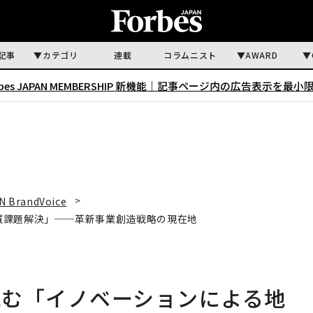
記事
カテゴリ
連載
コラムニスト
AWARD
rbes JAPAN MEMBERSHIP 新機能｜
記事ページ内の広告表示を最小
N BrandVoice
域課題解決」──革新事業創造戦略の現在地
挑む「イノベーションによる地