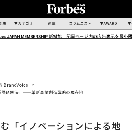
記事
カテゴリ
連載
コラムニスト
AWARD
rbes JAPAN MEMBERSHIP 新機能｜
記事ページ内の広告表示を最小
N BrandVoice
域課題解決」──革新事業創造戦略の現在地
挑む「イノベーションによる地