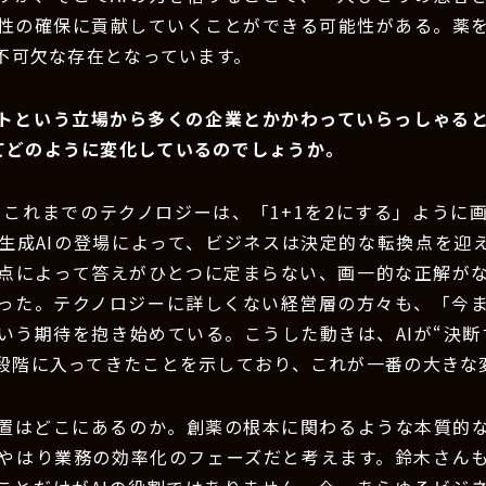
性の確保に貢献していくことができる可能性がある。薬
は不可欠な存在となっています。
ントという立場から多くの企業とかかわっていらっしゃる
ってどのように変化しているのでしょうか。
：これまでのテクノロジーは、「1+1を2にする」ように
生成AIの登場によって、ビジネスは決定的な転換点を迎
点によって答えがひとつに定まらない、画一的な正解が
った。テクノロジーに詳しくない経営層の方々も、「今
いう期待を抱き始めている。こうした動きは、AIが“決断す
段階に入ってきたことを示しており、これが一番の大きな
位置はどこにあるのか。創薬の根本に関わるような本質的
やはり業務の効率化のフェーズだと考えます。鈴木さん