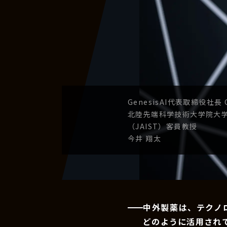
GenesisAI
代表取締役社長
北陸先端科学技術
大学院大
（JAIST）
客員教授
今井 翔太
中外製薬は、テクノ
どのように活用され