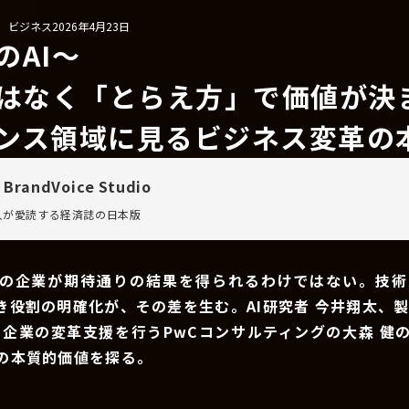
/ ビジネス
2026年4月23日
のAI〜
ではなく「とらえ方」で価値が決
ンス領域に見るビジネス変革の
 BrandVoice Studio
万人が愛読する
経済誌の日本版
ての企業が期待通りの結果を得られるわけではない。技術
き役割の明確化が、その差を生む。AI研究者 今井翔太、製
て企業の変革支援を行うPwCコンサルティングの大森 健
用の本質的価値を探る。