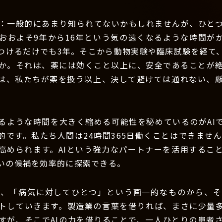
：一般的にあまり知られてないかもしれませんが、ひと
おおよそ9年から16年という気の遠くなるような時間が
つけるだけでも3年。そこから動物実験や臨床試験を経て
か。それは、薬には効くこと以上に、安全であることが
は、私たちが薬を扱う以上、決して避けては通れない、
るような時間を大きく縮める可能性を秘めているのがAI
的です。私たち人間は24時間365日働くことはできませ
高められます。AIという強力なパートナーを活用するこ
いの候補を効率的に探索できる。
は、「病気に対してひとつ」という画一的なものから、そ
トしていきます。製造業の言葉を借りれば、まさに少量
すが、そこでAIの力を借りることで、一人ひとりの患者