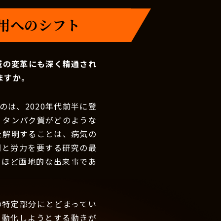
活用へのシフト
域の変革にも深く精通され
ますか。
は、2020年代前半に登
、タンパク質がどのような
を解明することは、病気の
間と労力を要する研究の最
るほど画地的な出来事であ
の特定部分にとどまってい
自動化しようとする動きが