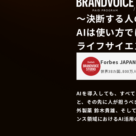
〜決断する人
AIは使い方
ライフサイエ
Forbes JAPAN
世界38カ国､800
AIを導入しても、すべ
と、その先に人が担うべ
外製薬 鈴木貴雄、そし
ンス領域におけるAI活