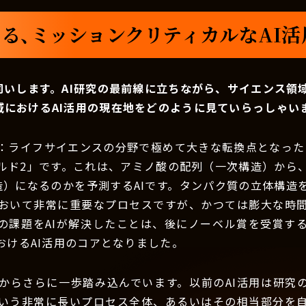
る、ミッションクリティカルなAI
伺いします。AI研究の最前線に立ちながら、サイエンス領
域におけるAI活用の現在地をどのように見ていらっしゃい
：ライフサイエンスの分野で極めて大きな転換点となったの
ルド2」です。これは、アミノ酸の配列（一次構造）から
造）になるのかを予測するAIです。タンパク質の立体構造
おいて非常に重要なプロセスですが、かつては膨大な時
の課題をAIが解決したことは、後にノーベル賞を受賞す
おけるAI活用のコアとなりました。
からさらに一歩踏み込んでいます。以前のAI活用は研究
いう非常に長いプロセス全体、あるいはその相当部分を