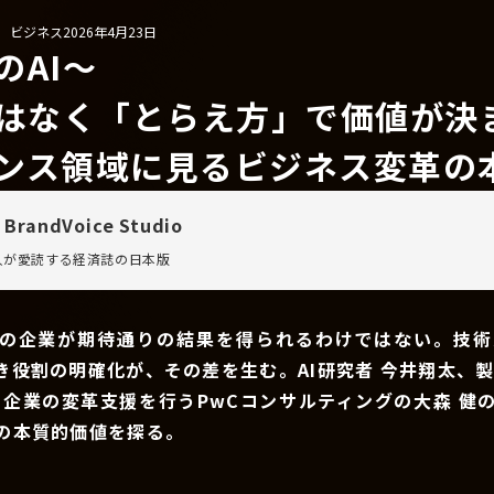
/ ビジネス
2026年4月23日
のAI〜
ではなく「とらえ方」で価値が決
ンス領域に見るビジネス変革の
 BrandVoice Studio
万人が愛読する
経済誌の日本版
ての企業が期待通りの結果を得られるわけではない。技術
き役割の明確化が、その差を生む。AI研究者 今井翔太、製
て企業の変革支援を行うPwCコンサルティングの大森 健
用の本質的価値を探る。