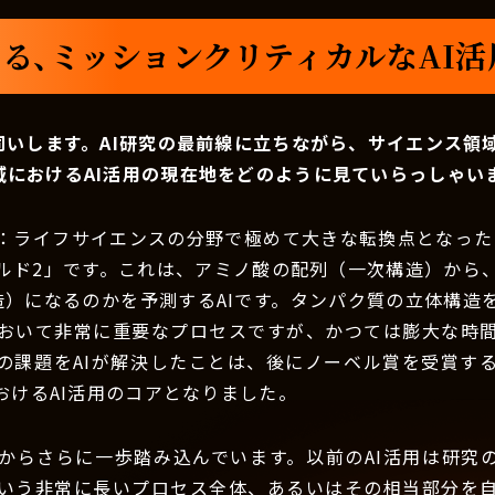
る、ミッションクリティカルなAI
伺いします。AI研究の最前線に立ちながら、サイエンス領
域におけるAI活用の現在地をどのように見ていらっしゃい
：ライフサイエンスの分野で極めて大きな転換点となったの
ルド2」です。これは、アミノ酸の配列（一次構造）から
造）になるのかを予測するAIです。タンパク質の立体構造
おいて非常に重要なプロセスですが、かつては膨大な時
の課題をAIが解決したことは、後にノーベル賞を受賞す
おけるAI活用のコアとなりました。
からさらに一歩踏み込んでいます。以前のAI活用は研究
いう非常に長いプロセス全体、あるいはその相当部分を