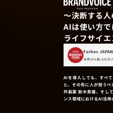
〜決断する人
AIは使い方
ライフサイエ
Forbes JAPAN
世界38カ国､800
AIを導入しても、すべ
と、その先に人が担うべ
外製薬 鈴木貴雄、そし
ンス領域におけるAI活