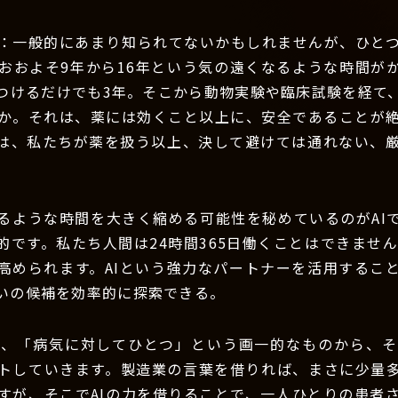
：一般的にあまり知られてないかもしれませんが、ひと
おおよそ9年から16年という気の遠くなるような時間が
つけるだけでも3年。そこから動物実験や臨床試験を経て
か。それは、薬には効くこと以上に、安全であることが
は、私たちが薬を扱う以上、決して避けては通れない、
るような時間を大きく縮める可能性を秘めているのがAI
的です。私たち人間は24時間365日働くことはできませ
高められます。AIという強力なパートナーを活用するこ
いの候補を効率的に探索できる。
は、「病気に対してひとつ」という画一的なものから、そ
トしていきます。製造業の言葉を借りれば、まさに少量
すが、そこでAIの力を借りることで、一人ひとりの患者