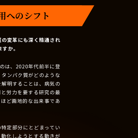
活用へのシフト
域の変革にも深く精通され
ますか。
は、2020年代前半に登
、タンパク質がどのような
を解明することは、病気の
間と労力を要する研究の最
るほど画地的な出来事であ
の特定部分にとどまってい
自動化しようとする動きが