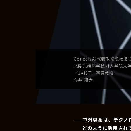
GenesisAI
代表取締役社長
北陸先端科学技術
大学院大
（JAIST）
客員教授
今井 翔太
中外製薬は、テクノ
どのように活用され