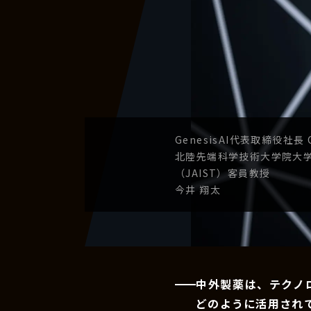
GenesisAI
代表取締役社長
北陸先端科学技術
大学院大
（JAIST）
客員教授
今井 翔太
中外製薬は、テクノ
どのように活用され