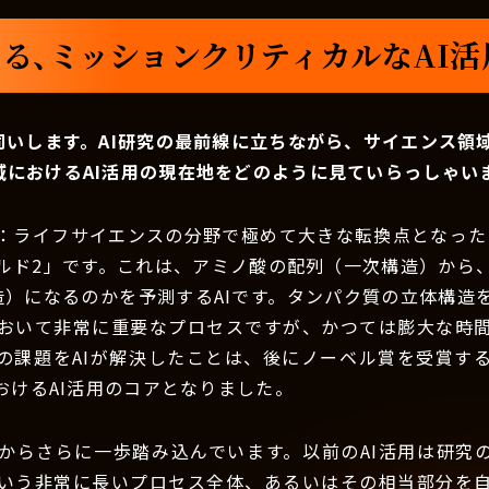
る、ミッションクリティカルなAI
伺いします。AI研究の最前線に立ちながら、サイエンス領
域におけるAI活用の現在地をどのように見ていらっしゃい
：ライフサイエンスの分野で極めて大きな転換点となったの
ルド2」です。これは、アミノ酸の配列（一次構造）から
造）になるのかを予測するAIです。タンパク質の立体構造
おいて非常に重要なプロセスですが、かつては膨大な時
の課題をAIが解決したことは、後にノーベル賞を受賞す
おけるAI活用のコアとなりました。
からさらに一歩踏み込んでいます。以前のAI活用は研究
いう非常に長いプロセス全体、あるいはその相当部分を