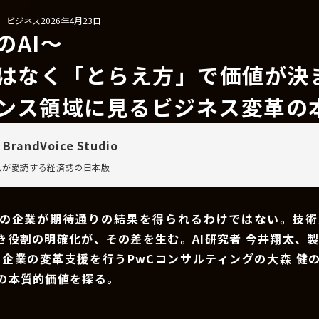
/ ビジネス
2026年4月23日
のAI〜
ではなく「とらえ方」で価値が決
ンス領域に見るビジネス変革の
 BrandVoice Studio
万人が愛読する
経済誌の日本版
ての企業が期待通りの結果を得られるわけではない。技術
き役割の明確化が、その差を生む。AI研究者 今井翔太、製
て企業の変革支援を行うPwCコンサルティングの大森 健
用の本質的価値を探る。