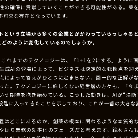
性の確保に貢献していくことができる可能性がある。薬
は不可欠な存在となっています。
ントという立場から多くの企業とかかわっていらっしゃる
ってどのように変化しているのでしょうか。
：これまでのテクノロジーは、「1+1を2にする」ように
生成AIの登場によって、ビジネスは決定的な転換点を迎
点によって答えがひとつに定まらない、画一的な正解が
った。テクノロジーに詳しくない経営層の方々も、「今
いう期待を抱き始めている。こうした動きは、AIが“決断す
段階に入ってきたことを示しており、これが一番の大きな
位置はどこにあるのか。創薬の根本に関わるような本質的
やはり業務の効率化のフェーズだと考えます。鈴木さん