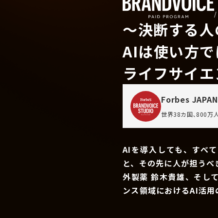
〜決断する人
AIは使い方
ライフサイエ
Forbes JAPAN
世界38カ国､800
AIを導入しても、すべ
と、その先に人が担うべ
外製薬 鈴木貴雄、そし
ンス領域におけるAI活