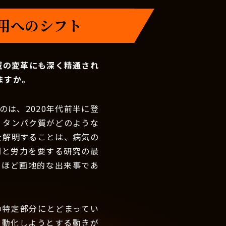
活用へのシフト
域の変革にも深く精通され
ますか。
は、2020年代前半に登
、タンパク質がどのような
を解明することは、病気の
間と労力を要する研究の最
るほど画地的な出来事であ
の特定部分にとどまってい
自動化しようとする動きが