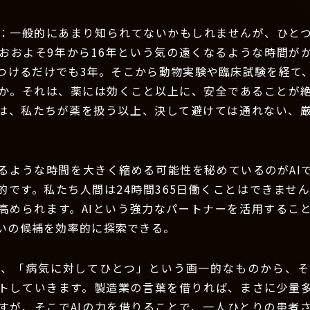
：一般的にあまり知られてないかもしれませんが、ひと
おおよそ9年から16年という気の遠くなるような時間が
つけるだけでも3年。そこから動物実験や臨床試験を経て
か。それは、薬には効くこと以上に、安全であることが
は、私たちが薬を扱う以上、決して避けては通れない、
るような時間を大きく縮める可能性を秘めているのがAI
的です。私たち人間は24時間365日働くことはできませ
高められます。AIという強力なパートナーを活用するこ
いの候補を効率的に探索できる。
は、「病気に対してひとつ」という画一的なものから、そ
トしていきます。製造業の言葉を借りれば、まさに少量
すが、そこでAIの力を借りることで、一人ひとりの患者