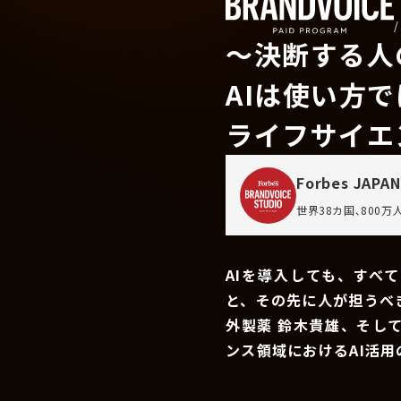
〜決断する人
AIは使い方
ライフサイエ
Forbes JAPAN
世界38カ国､800
AIを導入しても、すべ
と、その先に人が担うべ
外製薬 鈴木貴雄、そし
ンス領域におけるAI活