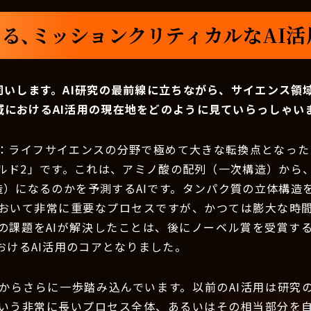
る、ミッションクリティカルなAI
伺いします。AI研究の最前線に立ちながら、サイエンス領
域におけるAI活用の現在地をどのように見ていらっしゃい
：ライフサイエンスの分野で極めて大きな転換点となったの
ルド2」です。これは、アミノ酸の配列（一次構造）から
造）になるのかを予測するAIです。タンパク質の立体構造
おいて非常に重要なプロセスですが、かつては膨大な時
の課題をAIが解決したことは、後にノーベル賞を受賞す
おけるAI活用のコアとなりました。
からさらに一歩踏み込んでいます。以前のAI活用は研究
いう非常に長いプロセス全体、あるいはその相当部分を