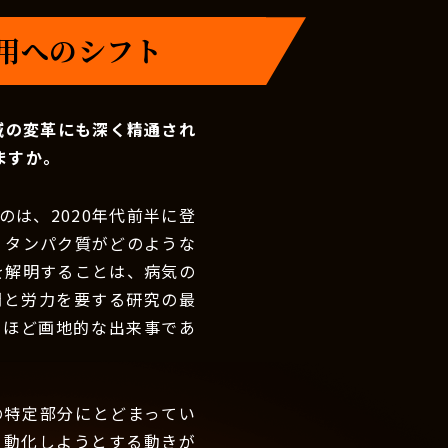
活用へのシフト
域の変革にも深く精通され
ますか。
は、2020年代前半に登
、タンパク質がどのような
を解明することは、病気の
間と労力を要する研究の最
るほど画地的な出来事であ
の特定部分にとどまってい
自動化しようとする動きが