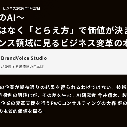
/ ビジネス
2026年4月23日
のAI〜
ではなく「とらえ方」で価値が決
ンス領域に見るビジネス変革の
 BrandVoice Studio
万人が愛読する
経済誌の日本版
ての企業が期待通りの結果を得られるわけではない。技術
き役割の明確化が、その差を生む。AI研究者 今井翔太、製
て企業の変革支援を行うPwCコンサルティングの大森 健
用の本質的価値を探る。