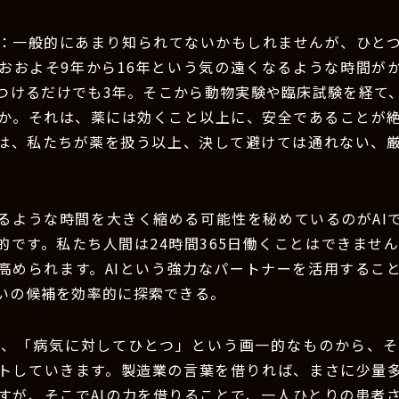
：一般的にあまり知られてないかもしれませんが、ひと
おおよそ9年から16年という気の遠くなるような時間が
つけるだけでも3年。そこから動物実験や臨床試験を経て
か。それは、薬には効くこと以上に、安全であることが
は、私たちが薬を扱う以上、決して避けては通れない、
るような時間を大きく縮める可能性を秘めているのがAI
的です。私たち人間は24時間365日働くことはできませ
高められます。AIという強力なパートナーを活用するこ
いの候補を効率的に探索できる。
は、「病気に対してひとつ」という画一的なものから、そ
トしていきます。製造業の言葉を借りれば、まさに少量
すが、そこでAIの力を借りることで、一人ひとりの患者