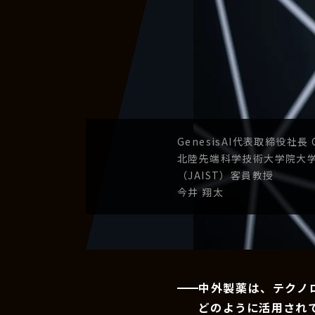
GenesisAI
代表取締役社長
北陸先端科学技術
大学院大
（JAIST）
客員教授
今井 翔太
中外製薬は、テクノ
どのように活用され