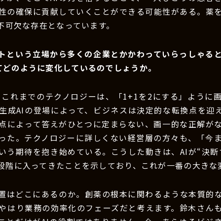
性の確保に貢献していくことができる可能性がある。薬
は不可欠な存在となっています。
ントという立場から多くの企業とかかわっていらっしゃる
ってどのように変化しているのでしょうか。
：これまでのテクノロジーは、「1+1を2にする」ように
生成AIの登場によって、ビジネスは決定的な転換点を迎
点によって答えがひとつに定まらない、画一的な正解が
った。テクノロジーに詳しくない経営層の方々も、「今
いう期待を抱き始めている。こうした動きは、AIが“決断す
段階に入ってきたことを示しており、これが一番の大きな
位置はどこにあるのか。創薬の根本に関わるような本質的
やはり業務の効率化のフェーズだと考えます。鈴木さん