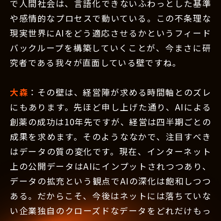
で人間社会は、言語化できないふわっとした基準
や感情的なプロセスで動いている。この不条理な
現実世界にAIをどう適応させるかというフィード
バックループを構築していくことが、今まさに研
究者である我々が直面している壁ですね。
大森
：その壁は、経営陣が求める時間軸とのズレ
にもあります。先ほど申し上げた通り、AIによる
創薬の成功は10年先ですが、経営は四半期ごとの
成果を求めます。そのようななかで、注目すべき
はデータの質の変化です。現在、インターネット
上の公開データはAIにインプットされつつあり、
データの拡充という観点でAIの深化は飽和しつつ
ある。だからこそ、今後はネットには落ちていな
い企業独自のクローズドなデータをどれだけもっ