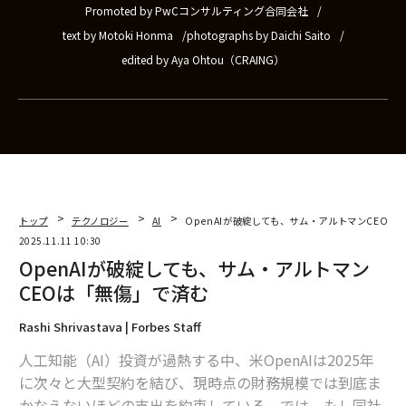
Promoted by PwCコンサルティング合同会社
text by Motoki Honma
photographs by Daichi Saito
edited by Aya Ohtou（CRAING）
トップ
テクノロジー
AI
OpenAIが破綻しても、サム・アルトマンCEOは
2025.11.11 10:30
OpenAIが破綻しても、サム・アルトマン
CEOは「無傷」で済む
Rashi Shrivastava | Forbes Staff
人工知能（AI）投資が過熱する中、米OpenAIは2025年
に次々と大型契約を結び、現時点の財務規模では到底ま
かなえないほどの支出を約束している。では、もし同社