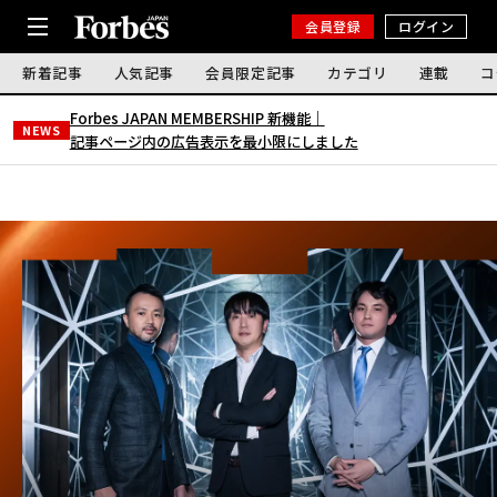
会員登録
ログイン
新着記事
人気記事
会員限定記事
カテゴリ
連載
コ
Forbes JAPAN MEMBERSHIP 新機能｜
NEWS
記事ページ内の広告表示を最小限にしました