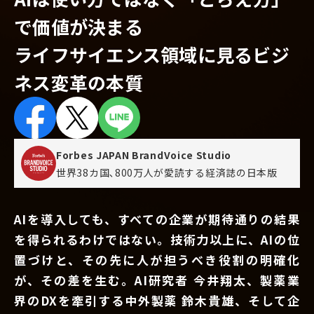
で価値が決まる
ライフサイエンス領域に見るビジ
ネス変革の本質
Forbes JAPAN BrandVoice Studio
世界38カ国､800万人が愛読する
経済誌の日本版
AIを導入しても、すべての企業が期待通りの結果
を得られるわけではない。技術力以上に、AIの位
置づけと、その先に人が担うべき役割の明確化
が、その差を生む。AI研究者 今井翔太、製薬業
界のDXを牽引する中外製薬 鈴木貴雄、そして企