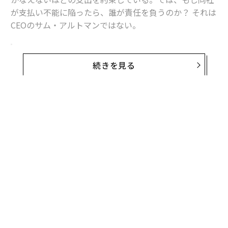
が支払い不能に陥ったら、誰が責任を負うのか？ それは
CEOのサム・アルトマンではない。
数千億円規模の契約を連発するOpenAI、その支
払い能力に高まる疑問
続きを見る
OpenAIのサム・アルトマンCEOはここ数カ月にわたり、
怒涛の勢いで取引をまとめており、オラクルやエヌビデ
ィア、マイクロソフト、AMD、ブロードコム、そして最
近ではアマゾンといった世界有数のテック企業と、数十
億ドル（数千億円）規模の契約を次々に発表している。
彼が今後数年間でデータセンターに投じると約束した金
額は総額1兆4000億ドル（約215.6兆円。1ドル＝154円
換算）に及ぶ。
この支出計画は、年間売上が今年200億ドル（約3.1兆
円）に達すると見込む企業にしては、あまりにも巨額
だ。テック業界全体が今やOpenAIの行方に左右される中