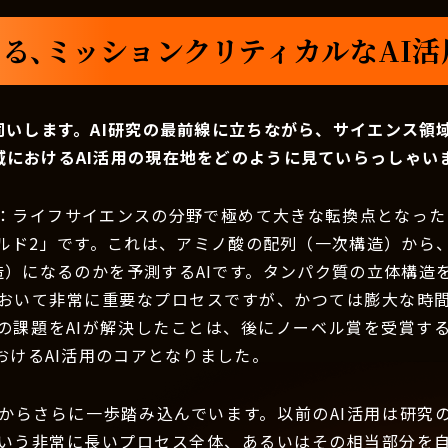
る、ミッションクリティカルなAI
伺いします。AI研究の最前線に立ちながら、サイエンス領
域におけるAI活用の現在地をどのように見ていらっしゃい
：ライフサイエンスの分野で極めて大きな転換点となったの
ルド2」です。これは、アミノ酸の配列（一次構造）から
造）になるのかを予測するAIです。タンパク質の立体構造
おいて非常に重要なプロセスですが、かつては膨大な時
の課題をAIが解決したことは、後にノーベル賞を受賞す
おけるAI活用のコアとなりました。
からさらに一歩踏み込んでいます。以前のAI活用は研究
いう非常に長いプロセス全体、あるいはその相当部分を