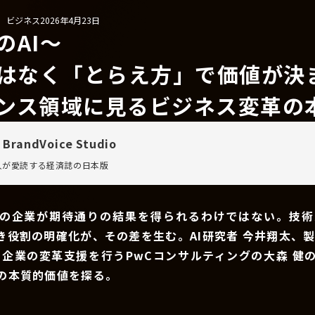
/ ビジネス
2026年4月23日
のAI〜
ではなく「とらえ方」で価値が決
ンス領域に見るビジネス変革の
 BrandVoice Studio
万人が愛読する
経済誌の日本版
ての企業が期待通りの結果を得られるわけではない。技術
き役割の明確化が、その差を生む。AI研究者 今井翔太、製
て企業の変革支援を行うPwCコンサルティングの大森 健
用の本質的価値を探る。