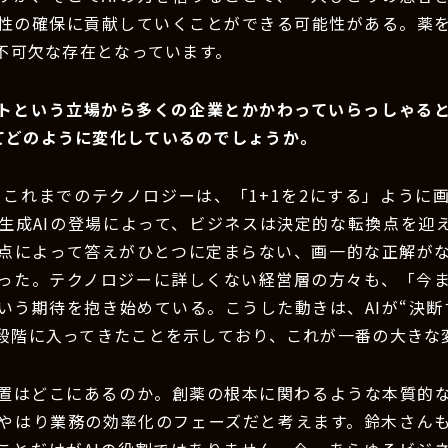
性の確保に貢献していくことができる可能性がある。薬
は不可欠な存在となっています。
ントという立場から多くの企業とかかわっていらっしゃる
ってどのように変化しているのでしょうか。
：これまでのテクノロジーは、「1+1を2にする」ように
生成AIの登場によって、ビジネスは決定的な転換点を迎
点によって答えがひとつに定まらない、画一的な正解が
った。テクノロジーに詳しくない経営層の方々も、「今
いう期待を抱き始めている。こうした動きは、AIが“決断す
段階に入ってきたことを示しており、これが一番の大きな
位置はどこにあるのか。創薬の根本に関わるような本質的
やはり業務の効率化のフェーズだと考えます。鈴木さん