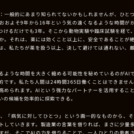
：一般的にあまり知られてないかもしれませんが、ひと
おおよそ9年から16年という気の遠くなるような時間が
つけるだけでも3年。そこから動物実験や臨床試験を経て
か。それは、薬には効くこと以上に、安全であることが
は、私たちが薬を扱う以上、決して避けては通れない、
るような時間を大きく縮める可能性を秘めているのがAI
的です。私たち人間は24時間365日働くことはできませ
高められます。AIという強力なパートナーを活用するこ
いの候補を効率的に探索できる。
は、「病気に対してひとつ」という画一的なものから、そ
トしていきます。製造業の言葉を借りれば、まさに少量
すが、そこでAIの力を借りることで、一人ひとりの患者