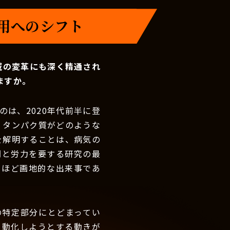
活用へのシフト
域の変革にも深く精通され
ますか。
は、2020年代前半に登
、タンパク質がどのような
を解明することは、病気の
間と労力を要する研究の最
るほど画地的な出来事であ
の特定部分にとどまってい
自動化しようとする動きが