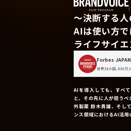
〜決断する人
AIは使い方
ライフサイエ
Forbes JAPAN
世界38カ国､800
AIを導入しても、すべ
と、その先に人が担うべ
外製薬 鈴木貴雄、そし
ンス領域におけるAI活