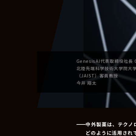
GenesisAI
代表取締役社長
北陸先端科学技術
大学院大
（JAIST）
客員教授
今井 翔太
中外製薬は、テクノ
どのように活用され