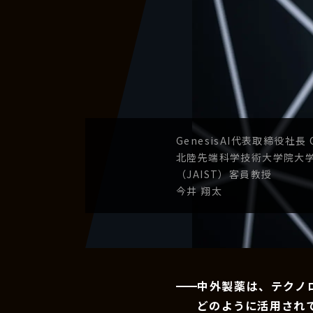
GenesisAI
代表取締役社長
北陸先端科学技術
大学院大
（JAIST）
客員教授
今井 翔太
中外製薬は、テクノ
どのように活用され