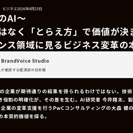
/ ビジネス
2026年4月23日
のAI〜
ではなく「とらえ方」で価値が決
ンス領域に見るビジネス変革の
 BrandVoice Studio
万人が愛読する
経済誌の日本版
ての企業が期待通りの結果を得られるわけではない。技術
き役割の明確化が、その差を生む。AI研究者 今井翔太、製
て企業の変革支援を行うPwCコンサルティングの大森 健
用の本質的価値を探る。