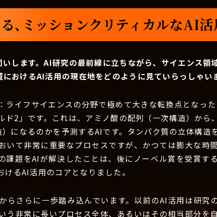
る、ミッションクリティカルなAI
伺いします。AI研究の最前線に立ちながら、サイエンス領
域におけるAI活用の現在地をどのように見ていらっしゃい
：ライフサイエンスの分野で極めて大きな転換点となったの
ルド2」です。これは、アミノ酸の配列（一次構造）から
造）になるのかを予測するAIです。タンパク質の立体構造
おいて非常に重要なプロセスですが、かつては膨大な時
の課題をAIが解決したことは、後にノーベル賞を受賞す
おけるAI活用のコアとなりました。
からさらに一歩踏み込んでいます。以前のAI活用は研究
いう非常に長いプロセス全体、あるいはその相当部分を