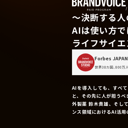
〜決断する人
AIは使い方
ライフサイエ
Forbes JAPAN
世界38カ国､800
AIを導入しても、すべ
と、その先に人が担うべ
外製薬 鈴木貴雄、そし
ンス領域におけるAI活