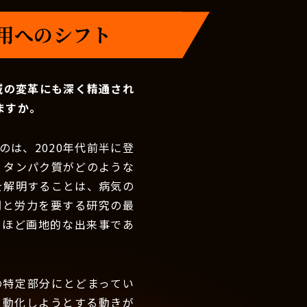
活用へのシフト
域の変革にも深く精通され
ますか。
は、2020年代前半に登
、タンパク質がどのような
を解明することは、病気の
間と労力を要する研究の最
るほど画地的な出来事であ
の特定部分にとどまってい
自動化しようとする動きが