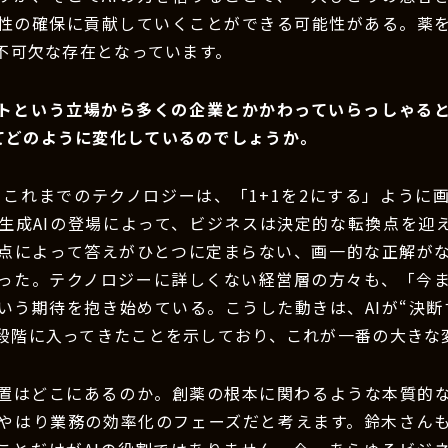
性の確保に貢献していくことができる可能性がある。薬
は不可欠な存在となっています。
ントという立場から多くの企業とかかわっていらっしゃる
ってどのように変化しているのでしょうか。
：これまでのテクノロジーは、「1+1を2にする」ように
生成AIの登場によって、ビジネスは決定的な転換点を迎
点によって答えがひとつに定まらない、画一的な正解が
った。テクノロジーに詳しくない経営層の方々も、「今
いう期待を抱き始めている。こうした動きは、AIが“決断す
段階に入ってきたことを示しており、これが一番の大きな
位置はどこにあるのか。創薬の根本に関わるような本質的
やはり業務の効率化のフェーズだと考えます。鈴木さん