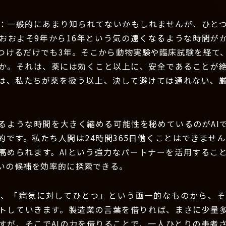
：一般的にあまり知られてないかもしれませんが、ひと
おおよそ9年から16年という気の遠くなるような時間が
つけるだけでも3年。そこから動物実験や臨床試験を経て
か。それは、薬には効くこと以上に、安全であることが
は、私たちが薬を扱う以上、決して避けては通れない、
るような時間を大きく縮める可能性を秘めているのがAI
的です。私たち人間は24時間365日働くことはできませ
高められます。AIという強力なパートナーを活用するこ
いの候補を効率的に探索できる。
は、「病気に対してひとつ」という画一的なものから、そ
トしていきます。製造業の言葉を借りれば、まさに少量
すが、そこでAIの力を借りることで、一人ひとりの患者