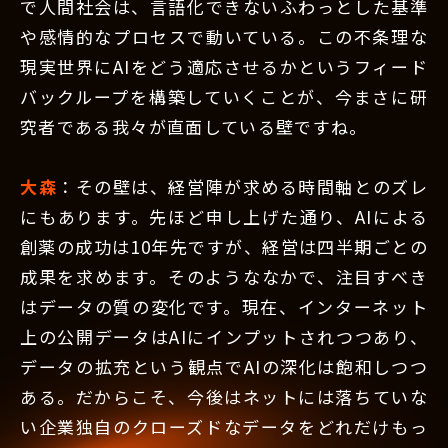
で人間社会は、言語化できないふわっとした基準
や感情的なプロセスで動いている。この不条理な
現実世界にAIをどう適応させるかというフィード
バックループを構築していくことが、今まさに研
究者である我々が直面している壁ですね。
大森
：その壁は、経営陣が求める時間軸とのズレ
にもあります。先ほど申し上げた通り、AIによる
創薬の成功は10年先ですが、経営は四半期ごとの
成果を求めます。そのようななかで、注目すべき
はデータの質の変化です。現在、インターネット
上の公開データはAIにインプットされつつあり、
データの拡充という観点でAIの深化は飽和しつつ
ある。だからこそ、今後はネットには落ちていな
い企業独自のクローズドなデータをどれだけもっ