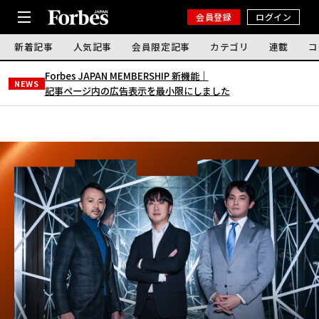
会員登録
ログイン
新着記事
人気記事
会員限定記事
カテゴリ
連載
コ
Forbes JAPAN MEMBERSHIP 新機能｜
NEWS
記事ページ内の広告表示を最小限にしました