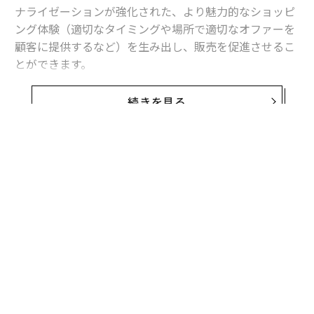
ナライゼーションが強化された、より魅力的なショッピ
ング体験（適切なタイミングや場所で適切なオファーを
顧客に提供するなど）を生み出し、販売を促進させるこ
とができます。
AIテクノロジーは、生産から顧客への最終配送まで、バ
続きを見る
リューチェーンとサプライチェーンのほぼすべての側面
に影響を与える可能性があると思われます。
本稿では、2030年までの市場成長予測や店舗や倉庫のオ
ペレーション、顧客体験への影響など、小売市場におけ
るAIの導入と応用について探っています。
市場規模とビジネスチャンス
AI技術は急速に進化しており、さまざまな分野や産業に
適用されるようになっています。AIを搭載した技術を店
頭や倉庫に取り入れ、さまざまな販売形態やマーケティ
ングチャネルで効率を高め、パーソナライゼーションを