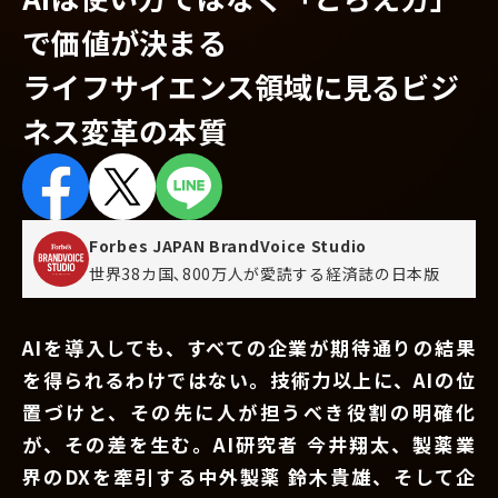
で価値が決まる
ライフサイエンス領域に見るビジ
ネス変革の本質
Forbes JAPAN BrandVoice Studio
世界38カ国､800万人が愛読する
経済誌の日本版
AIを導入しても、すべての企業が期待通りの結果
を得られるわけではない。技術力以上に、AIの位
置づけと、その先に人が担うべき役割の明確化
が、その差を生む。AI研究者 今井翔太、製薬業
界のDXを牽引する中外製薬 鈴木貴雄、そして企