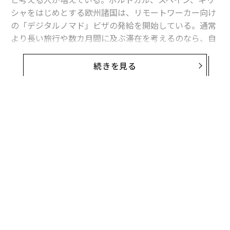
シャをはじめとする欧州諸国は、リモートワーカー向け
の「デジタルノマド」ビザの発給を開始している。通常
より長い旅行や数カ月間に及ぶ滞在を考えるのなら、自
分の要求を満たしてくれる行き先を選ぶことが重要だ。
続きを見る
旅行用品ブランドのカール・フリードリクはこのほど、
ビジネスとレジャーを組み合わせた「ブレジャー（出張
休暇）」を過ごすのにふさわしい欧州の都市を
ランキング
にまとめた。
同社は民泊仲介大手の米エアビーアンドビーや旅行情報
サイトの米トリップアドバイザーなどのデータを用い
て、各都市のコワーキングスペースの評価や高級宿泊施
設の充実度、楽しめるアクティビティーの種類、WiFiの
平均的な質、治安を分析した。
最高の「ブレジャー」を楽しむならリスボン