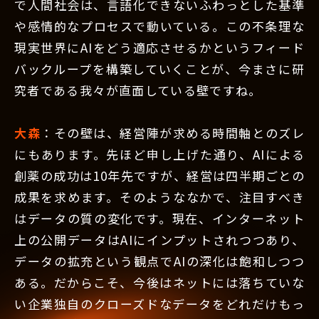
で人間社会は、言語化できないふわっとした基準
や感情的なプロセスで動いている。この不条理な
現実世界にAIをどう適応させるかというフィード
バックループを構築していくことが、今まさに研
究者である我々が直面している壁ですね。
大森
：その壁は、経営陣が求める時間軸とのズレ
にもあります。先ほど申し上げた通り、AIによる
創薬の成功は10年先ですが、経営は四半期ごとの
成果を求めます。そのようななかで、注目すべき
はデータの質の変化です。現在、インターネット
上の公開データはAIにインプットされつつあり、
データの拡充という観点でAIの深化は飽和しつつ
ある。だからこそ、今後はネットには落ちていな
い企業独自のクローズドなデータをどれだけもっ