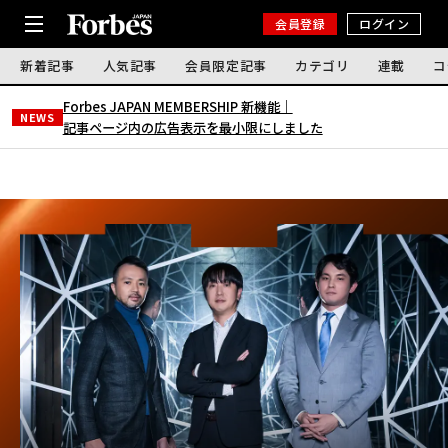
会員登録
ログイン
新着記事
人気記事
会員限定記事
カテゴリ
連載
コ
Forbes JAPAN MEMBERSHIP 新機能｜
NEWS
記事ページ内の広告表示を最小限にしました