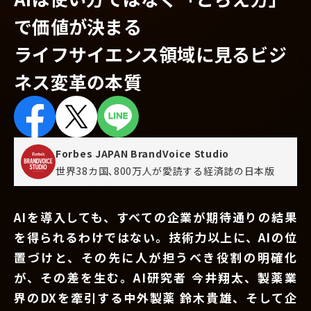
で価値が決まる
ライフサイエンス領域に見るビジ
ネス変革の本質
Forbes JAPAN BrandVoice Studio
世界38カ国､800万人が愛読する
経済誌の日本版
AIを導入しても、すべての企業が期待通りの結果
を得られるわけではない。技術力以上に、AIの位
置づけと、その先に人が担うべき役割の明確化
が、その差を生む。AI研究者 今井翔太、製薬業
界のDXを牽引する中外製薬 鈴木貴雄、そして企