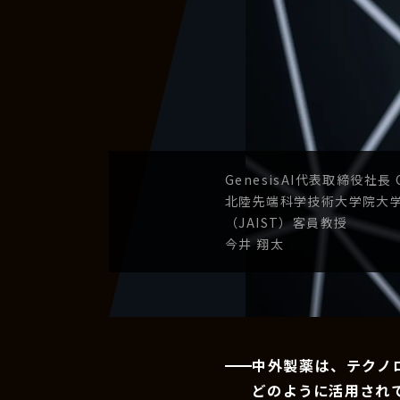
GenesisAI
代表取締役社長
北陸先端科学技術
大学院大
（JAIST）
客員教授
今井 翔太
中外製薬は、テクノ
どのように活用され