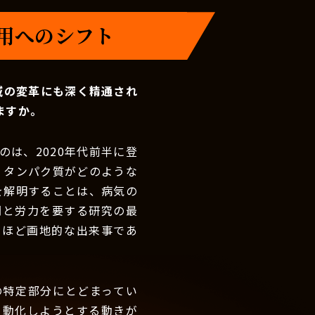
活用へのシフト
域の変革にも深く精通され
ますか。
は、2020年代前半に登
、タンパク質がどのような
を解明することは、病気の
間と労力を要する研究の最
るほど画地的な出来事であ
の特定部分にとどまってい
自動化しようとする動きが