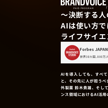
〜決断する人
AIは使い方
ライフサイエ
Forbes JAPAN
世界38カ国､800
AIを導入しても、すべ
と、その先に人が担うべ
外製薬 鈴木貴雄、そし
ンス領域におけるAI活