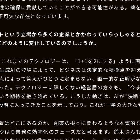
性の確保に貢献していくことができる可能性がある。薬
は不可欠な存在となっています。
ントという立場から多くの企業とかかわっていらっしゃる
ってどのように変化しているのでしょうか。
：これまでのテクノロジーは、「1+1を2にする」ように
生成AIの登場によって、ビジネスは決定的な転換点を迎
点によって答えがひとつに定まらない、画一的な正解が
った。テクノロジーに詳しくない経営層の方々も、「今
いう期待を抱き始めている。こうした動きは、AIが“決断す
段階に入ってきたことを示しており、これが一番の大きな
位置はどこにあるのか。創薬の根本に関わるような本質的
やはり業務の効率化のフェーズだと考えます。鈴木さん