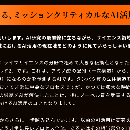
る、ミッションクリティカルなAI
伺いします。AI研究の最前線に立ちながら、サイエンス領
域におけるAI活用の現在地をどのように見ていらっしゃい
：ライフサイエンスの分野で極めて大きな転換点となったの
ルド2」です。これは、アミノ酸の配列（一次構造）から
造）になるのかを予測するAIです。タンパク質の立体構造
おいて非常に重要なプロセスですが、かつては膨大な時
の課題をAIが解決したことは、後にノーベル賞を受賞す
おけるAI活用のコアとなりました。
からさらに一歩踏み込んでいます。以前のAI活用は研究
いう非常に長いプロセス全体、あるいはその相当部分を