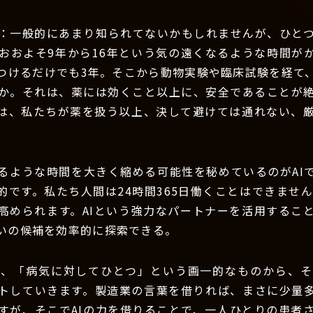
：一般的にあまり知られてないかもしれませんが、ひと
おおよそ9年から16年という気の遠くなるような時間が
つけるだけでも3年。そこから動物実験や臨床試験を経て
か。それは、薬には効くこと以上に、安全であることが
は、私たちが薬を扱う以上、決して避けては通れない、
るような時間を大きく縮める可能性を秘めているのがAI
的です。私たち人間は24時間365日働くことはできませ
高められます。AIという強力なパートナーを活用するこ
いの候補を効率的に探索できる。
は、「病気に対してひとつ」という画一的なものから、そ
トしていきます。製造業の言葉を借りれば、まさに少量
すが、そこでAIの力を借りることで、一人ひとりの患者