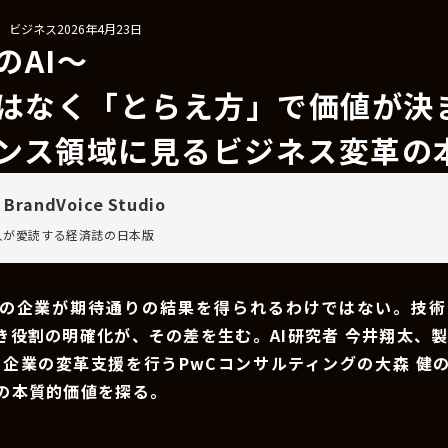
/ ビジネス
2026年4月23日
のAI〜
ではなく「とらえ方」で価値が決
ンス領域に見るビジネス変革の
 BrandVoice Studio
万人が愛読する
経済誌の日本版
ての企業が期待通りの結果を得られるわけではない。技術
き役割の明確化が、その差を生む。AI研究者 今井翔太、製
て企業の変革支援を行うPwCコンサルティングの大森 健
用の本質的価値を探る。