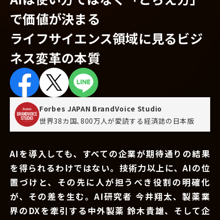
で価値が決まる
ライフサイエンス領域に見るビジ
ネス変革の本質
Forbes JAPAN BrandVoice Studio
世界38カ国､800万人が愛読する
経済誌の日本版
AIを導入しても、すべての企業が期待通りの結果
を得られるわけではない。技術力以上に、AIの位
置づけと、その先に人が担うべき役割の明確化
が、その差を生む。AI研究者 今井翔太、製薬業
界のDXを牽引する中外製薬 鈴木貴雄、そして企