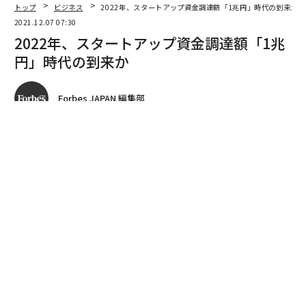
トップ
ビジネス
2022年、スタートアップ資金調達額「1兆円」時代の到来か
2021.12.07 07:30
2022年、スタートアップ資金調達額「1兆
円」時代の到来か
Forbes JAPAN 編集部
著者フォロー
記事を保存
発売中の
Forbes JAPAN2022年1月号
の特集
「日本の起業家 BEST10」
では、海外機関投資家からの
資金流入をはじめ、続々とユニコーンが誕生するなど、
ゲームチェンジさなかの「新たなフェーズ」に突入した
日本のスタートアップ・エコシステムの全貌について掲
載している。ウェブ版では「スタートアップ・トレン
ド」と称して、著名投資家20人以上へのインタビューを
連載形式で掲載していく。