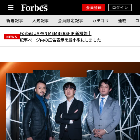
会員登録
ログイン
新着記事
人気記事
会員限定記事
カテゴリ
連載
コ
Forbes JAPAN MEMBERSHIP 新機能｜
NEWS
記事ページ内の広告表示を最小限にしました