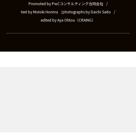
Promoted by PwCコンサルティング合同会社
text by Motoki Honma
photographs by Daichi Saito
edited by Aya Ohtou（CRAING）