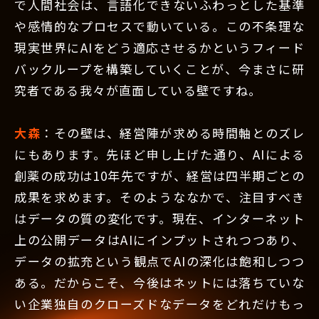
で人間社会は、言語化できないふわっとした基準
や感情的なプロセスで動いている。この不条理な
現実世界にAIをどう適応させるかというフィード
バックループを構築していくことが、今まさに研
究者である我々が直面している壁ですね。
大森
：その壁は、経営陣が求める時間軸とのズレ
にもあります。先ほど申し上げた通り、AIによる
創薬の成功は10年先ですが、経営は四半期ごとの
成果を求めます。そのようななかで、注目すべき
はデータの質の変化です。現在、インターネット
上の公開データはAIにインプットされつつあり、
データの拡充という観点でAIの深化は飽和しつつ
ある。だからこそ、今後はネットには落ちていな
い企業独自のクローズドなデータをどれだけもっ