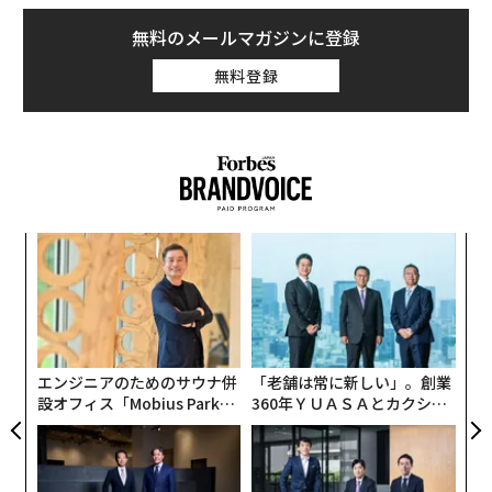
えて高かったり（低かったり）すると、大変なことにな
無料のメールマガジンに登録
ったと目の前が真っ暗になるかもしれません。
無料登録
しかし、数値だけで病気と診断されるケースはむしろ少
数。たとえ基準値から大きく外れていても、さほど心配
のない場合が意外に少なくありません。患者さんにはわ
かりにくい検査の数値の意味。いったいどうとらえたら
よいのでしょうか。
果を
な
EN
術
血液検査の数値が病気と直結しているものに、糖尿病と
明
た
脂質異常症があります。血糖値が診断基準に当てはまれ
パ
ア
ば糖尿病、コレステロール値や中性脂肪が異常値を示す
技
無
と脂質異常症と自動的に病名がつきます。すると多くの
防
医師の思考は、放っておいてもまず大丈夫な場合でも、
エンジニアのためのサウナ併
「老舗は常に新しい」。創業
設オフィス「Mobius Park」
360年ＹＵＡＳＡとカクシン
何らかの治療を施して異常値を正常範囲内に戻そうとす
がオープン──タマディック
CEO田尻望が語る、AIを超え
る方向に働きます。
が健康経営を徹底する理由
る人の価値
しかし、数値の異常と病状の深刻さは必ずしも一致しな