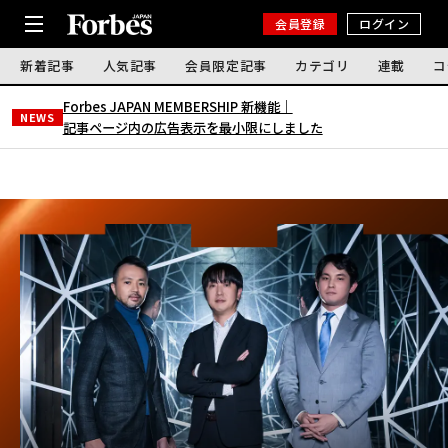
会員登録
ログイン
新着記事
人気記事
会員限定記事
カテゴリ
連載
コ
Forbes JAPAN MEMBERSHIP 新機能｜
NEWS
記事ページ内の広告表示を最小限にしました