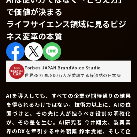
で価値が決まる
ライフサイエンス領域に見るビジ
ネス変革の本質
Forbes JAPAN BrandVoice Studio
世界38カ国､800万人が愛読する
経済誌の日本版
AIを導入しても、すべての企業が期待通りの結果
を得られるわけではない。技術力以上に、AIの位
置づけと、その先に人が担うべき役割の明確化
が、その差を生む。AI研究者 今井翔太、製薬業
界のDXを牽引する中外製薬 鈴木貴雄、そして企