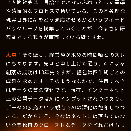
で人間社会は、言語化できないふわっとした基準
や感情的なプロセスで動いている。この不条理な
現実世界にAIをどう適応させるかというフィード
バックループを構築していくことが、今まさに研
究者である我々が直面している壁ですね。
大森
：その壁は、経営陣が求める時間軸とのズレ
にもあります。先ほど申し上げた通り、AIによる
創薬の成功は10年先ですが、経営は四半期ごとの
成果を求めます。そのようななかで、注目すべき
はデータの質の変化です。現在、インターネット
上の公開データはAIにインプットされつつあり、
データの拡充という観点でAIの深化は飽和しつつ
ある。だからこそ、今後はネットには落ちていな
い企業独自のクローズドなデータをどれだけもっ