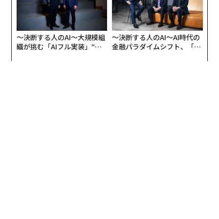
いのです。
たとえば中性脂肪が300mg/dlだとしたら（基準値は3
〜決断する人のAI〜大規模組
〜決断する人のAI〜AI時代の
織が挑む「AIフル実装」“使
金融パラダイムシフト、「超
2〜134mg/dl）、あまりの高さにびっくり仰天するかも
う”企業から“動く”企業へ【N
個別化」の核心 【MUFG×ウ
しれませんが、実はそれほど大したことではありませ
TTドコモビジネス×PwC】
ェルスナビ×PwC】
ん。一方、血糖値が300mg/dlだったら（基準値は70〜1
30mg/dl）……これは大問題。即、入院の可能性もあり
ます。その違いは患者さんには判断できません。医師
に、自分の数値はどれくらい深刻なのかを確認してみま
しょう。