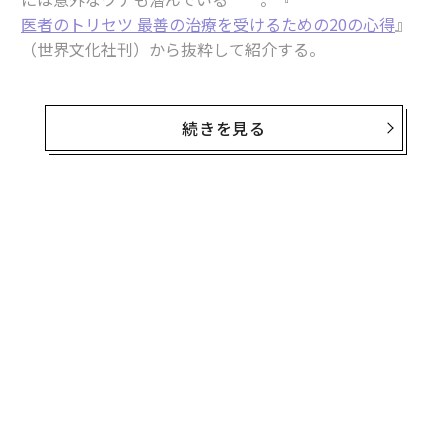
医者のトリセツ 最善の治療を受けるための20の心得
』
（世界文化社刊）から抜粋して紹介する。
検査結果の数値が基準値からはみ出ると、患者は心配に
続きを見る
なり、医師は何とか手段を講じようと動きます。
しかし、数値の持つ意味合いはさまざまで必ずしも病気
と直結はしません。「どれくらい深刻ですか？」のひと
言が、自分自身の安心にも、不必要な治療を免れること
にもつながります。
その数値は心配なのか？ わかりにくい検査結
果
検査結果を知らされる前は誰しも少なからず緊張し、不
安を抱くものです。示された数値が正常範囲を大きく超