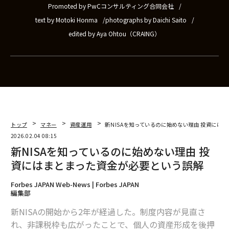
Promoted by PwCコンサルティング合同会社
text by Motoki Honma
photographs by Daichi Saito
edited by Aya Ohtou（CRAING）
トップ
マネー
資産運用
新NISAを知っているのに始めない理由 投資には
2026.02.04 08:15
新NISAを知っているのに始めない理由 投
資にはまとまった資金が必要という誤解
Forbes JAPAN Web-News | Forbes JAPAN
編集部
新NISAの開始から2年が経過した。制度内容が見直さ
れ、非課税枠も広がったことで、個人の資産形成を後押