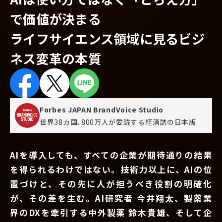
で価値が決まる
ライフサイエンス領域に見るビジ
ネス変革の本質
Forbes JAPAN BrandVoice Studio
世界38カ国､800万人が愛読する
経済誌の日本版
AIを導入しても、すべての企業が期待通りの結果
を得られるわけではない。技術力以上に、AIの位
置づけと、その先に人が担うべき役割の明確化
が、その差を生む。AI研究者 今井翔太、製薬業
界のDXを牽引する中外製薬 鈴木貴雄、そして企