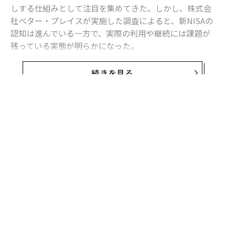
しする仕組みとして注目を集めてきた。しかし、株式会
社ベター・プレイスが実施した調査によると、新NISAの
認知は進んでいる一方で、実際の利用や継続には課題が
残っている実態が明らかになった。
認知は高水準、利用は一部の人
続きを見る
調査によると、新NISAを「知っている」と回答した人は
多数派を占めており、制度の存在自体は広く浸透してい
る。一方で、現在新NISAを利用している人は全体の一部
にとどまり、「知っているが利用していない人」や「過
去に利用していたが、現在は利用していない人」も一定
数存在することがわかった。
利用者の満足度は高く、積み立てが主流
新NISAを利用している人に限って見ると、制度に対する
評価は総じて高い。利用者の多くが「利用してよかっ