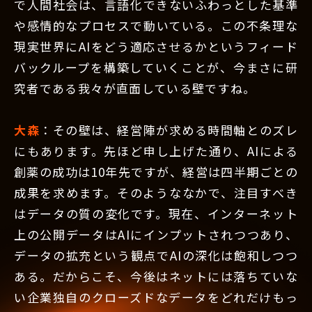
で人間社会は、言語化できないふわっとした基準
や感情的なプロセスで動いている。この不条理な
現実世界にAIをどう適応させるかというフィード
バックループを構築していくことが、今まさに研
究者である我々が直面している壁ですね。
大森
：その壁は、経営陣が求める時間軸とのズレ
にもあります。先ほど申し上げた通り、AIによる
創薬の成功は10年先ですが、経営は四半期ごとの
成果を求めます。そのようななかで、注目すべき
はデータの質の変化です。現在、インターネット
上の公開データはAIにインプットされつつあり、
データの拡充という観点でAIの深化は飽和しつつ
ある。だからこそ、今後はネットには落ちていな
い企業独自のクローズドなデータをどれだけもっ