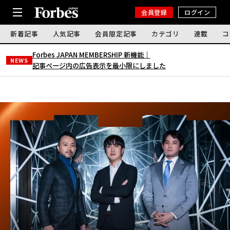
会員登録
ログイン
新着記事
人気記事
会員限定記事
カテゴリ
連載
コ
Forbes JAPAN MEMBERSHIP 新機能｜
NEWS
記事ページ内の広告表示を最小限にしました