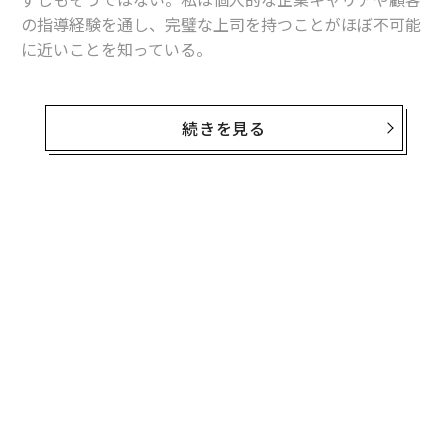
の指導経験を通し、完璧な上司を持つことがほぼ不可能
に近いことを知っている。
成功するには、現在の上司の扱い方を学ぶことが必要
だ。もちろん転職することもできるし、環境が劣悪で解
続きを見る
決策がない場合には転職が必要な時もある。しかし、次
の仕事や会社の新上司がどういう人かは決して分からな
い。最初に取るべき最善の行動は、今の上司を理解し、
その個性とどう折り合いをつけるかを学ぶことだ。
私はキャリア初期に、女性差別的でいじめ体質の男性上
司に当たった。上司のことが怖かった私は、できる限り
彼を避けた。上司からいじめられていたというわけでは
ないが、彼は個性がとても強く不快だったため、私は上
司の前では何も言わなかった。