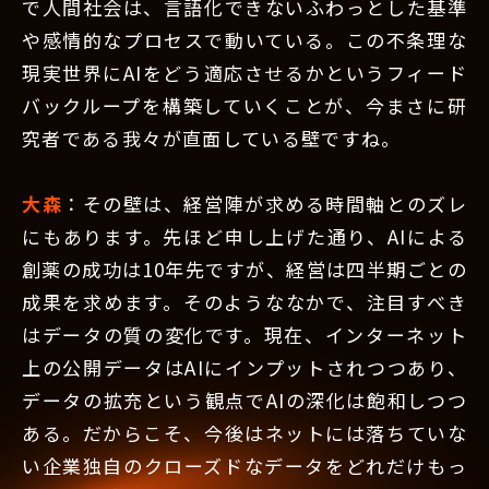
で人間社会は、言語化できないふわっとした基準
や感情的なプロセスで動いている。この不条理な
現実世界にAIをどう適応させるかというフィード
バックループを構築していくことが、今まさに研
究者である我々が直面している壁ですね。
大森
：その壁は、経営陣が求める時間軸とのズレ
にもあります。先ほど申し上げた通り、AIによる
創薬の成功は10年先ですが、経営は四半期ごとの
成果を求めます。そのようななかで、注目すべき
はデータの質の変化です。現在、インターネット
上の公開データはAIにインプットされつつあり、
データの拡充という観点でAIの深化は飽和しつつ
ある。だからこそ、今後はネットには落ちていな
い企業独自のクローズドなデータをどれだけもっ