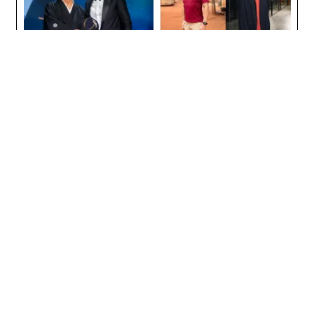
「誠実さ」は競争力になるか
アフリカの農村の通信、小1
──WEOYモナコで見た、く
の壁。2人の挑戦者が手にし
ら寿司の経営哲学
た「次なる武器」
翻訳・編集＝出田静
2026年9月号発売中
最新号の購入はこちらから
メンバーシップに登録する