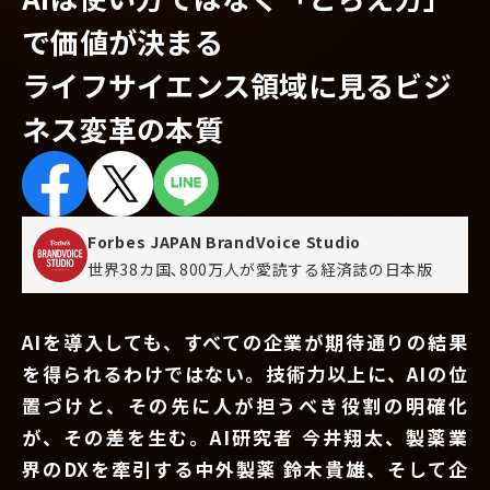
で価値が決まる
ライフサイエンス領域に見るビジ
ネス変革の本質
Forbes JAPAN BrandVoice Studio
世界38カ国､800万人が愛読する
経済誌の日本版
AIを導入しても、すべての企業が期待通りの結果
を得られるわけではない。技術力以上に、AIの位
置づけと、その先に人が担うべき役割の明確化
が、その差を生む。AI研究者 今井翔太、製薬業
界のDXを牽引する中外製薬 鈴木貴雄、そして企