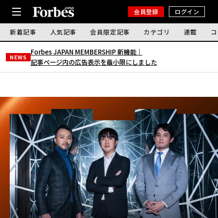
会員登録
ログイン
新着記事
人気記事
会員限定記事
カテゴリ
連載
コ
Forbes JAPAN MEMBERSHIP 新機能｜
NEWS
記事ページ内の広告表示を最小限にしました