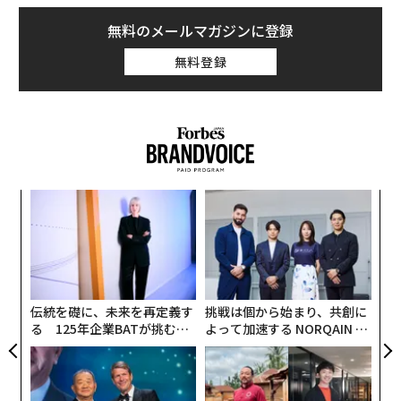
無料のメールマガジンに登録
無料登録
「
3
C
〈7
る
ャ
ト
リア
伝統を礎に、未来を再定義す
挑戦は個から始まり、共創に
UM
る 125年企業BATが挑むス
よって加速する NORQAIN JA
モークレスな未来
PAN 特別座談会