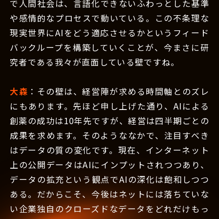
で人間社会は、言語化できないふわっとした基準
や感情的なプロセスで動いている。この不条理な
現実世界にAIをどう適応させるかというフィード
バックループを構築していくことが、今まさに研
究者である我々が直面している壁ですね。
大森
：その壁は、経営陣が求める時間軸とのズレ
にもあります。先ほど申し上げた通り、AIによる
創薬の成功は10年先ですが、経営は四半期ごとの
成果を求めます。そのようななかで、注目すべき
はデータの質の変化です。現在、インターネット
上の公開データはAIにインプットされつつあり、
データの拡充という観点でAIの深化は飽和しつつ
ある。だからこそ、今後はネットには落ちていな
い企業独自のクローズドなデータをどれだけもっ