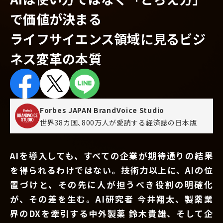
で価値が決まる
ライフサイエンス領域に見るビジ
ネス変革の本質
Forbes JAPAN BrandVoice Studio
世界38カ国､800万人が愛読する
経済誌の日本版
AIを導入しても、すべての企業が期待通りの結果
を得られるわけではない。技術力以上に、AIの位
置づけと、その先に人が担うべき役割の明確化
が、その差を生む。AI研究者 今井翔太、製薬業
界のDXを牽引する中外製薬 鈴木貴雄、そして企