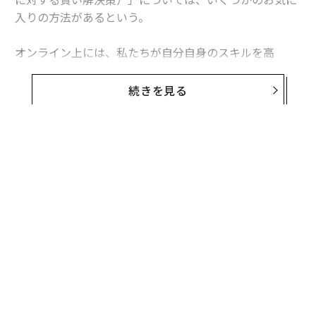
入りの方法があるという。
オンライン上には、私たちが自分自身のスキルを高
め、“知的資本”を増やすために活用できる数多くのリソ
ースある。ゲイツは今年初め、タイム誌への寄稿の中
続きを見る
で、自ら活用している4つの生涯学習サイトを紹介し
た。
1. カーンアカデミー