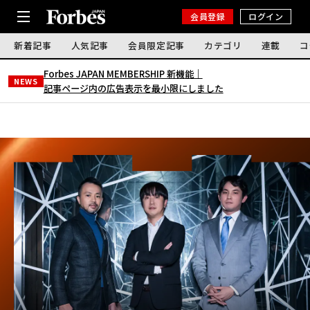
会員登録
ログイン
新着記事
人気記事
会員限定記事
カテゴリ
連載
コ
Forbes JAPAN MEMBERSHIP 新機能｜
NEWS
記事ページ内の広告表示を最小限にしました