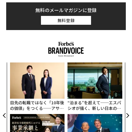
無料のメールマガジンに登録
無料登録
〜
織
う
挑
T
よっ
PA
目先の転職ではなく「10年後
“泊まる”を超えて──エスパ
編集 = 木内涼子
の価値」をつくる──アサイ
シオが描く、新しい日本のラ
ンの長期伴走型支援とは
グジュアリー（前編）
2026年9月号発売中