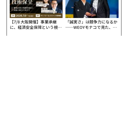
最新号の購入はこちらから
【7/8 大阪開催】事業承継
「誠実さ」は競争力になるか
に、経済安全保障という視点
──WEOYモナコで見た、く
メンバーシップに登録する
が加わるとき──経営者が問
ら寿司の経営哲学
われる新たな判断軸
関連記事
いくつ当てはまる？ EQ（心の知能指数）が高い人に共通する5つの特徴
絶対に「詫びる必要がない」10のこと
「成功者に共通する8つの習慣」 自分を大切にすることも
ビル・ゲイツから孫 正義まで、「世界の大豪邸」11選！