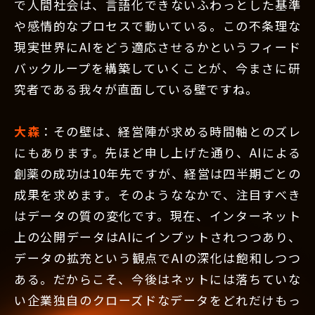
で人間社会は、言語化できないふわっとした基準
や感情的なプロセスで動いている。この不条理な
現実世界にAIをどう適応させるかというフィード
バックループを構築していくことが、今まさに研
究者である我々が直面している壁ですね。
大森
：その壁は、経営陣が求める時間軸とのズレ
にもあります。先ほど申し上げた通り、AIによる
創薬の成功は10年先ですが、経営は四半期ごとの
成果を求めます。そのようななかで、注目すべき
はデータの質の変化です。現在、インターネット
上の公開データはAIにインプットされつつあり、
データの拡充という観点でAIの深化は飽和しつつ
ある。だからこそ、今後はネットには落ちていな
い企業独自のクローズドなデータをどれだけもっ