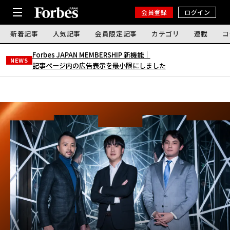
会員登録
ログイン
新着記事
人気記事
会員限定記事
カテゴリ
連載
コ
Forbes JAPAN MEMBERSHIP 新機能｜
NEWS
記事ページ内の広告表示を最小限にしました