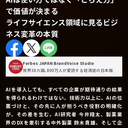
で価値が決まる
ライフサイエンス領域に見るビジ
ネス変革の本質
Forbes JAPAN BrandVoice Studio
世界38カ国､800万人が愛読する
経済誌の日本版
AIを導入しても、すべての企業が期待通りの結果
を得られるわけではない。技術力以上に、AIの位
置づけと、その先に人が担うべき役割の明確化
が、その差を生む。AI研究者 今井翔太、製薬業
界のDXを牽引する中外製薬 鈴木貴雄、そして企