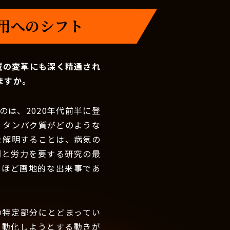
活用へのシフト
域の変革にも深く精通され
ますか。
は、2020年代前半に登
、タンパク質がどのような
を解明することは、病気の
間と労力を要する研究の最
るほど画地的な出来事であ
の特定部分にとどまってい
自動化しようとする動きが