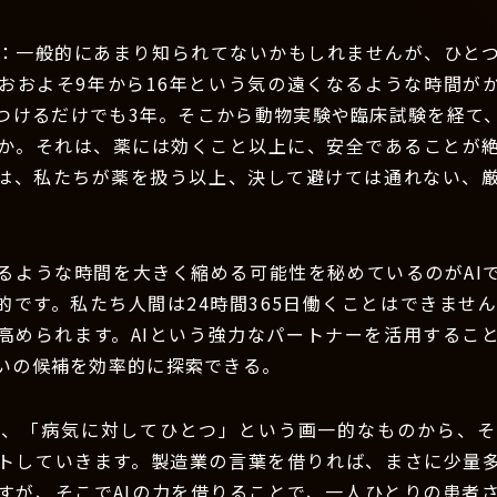
：一般的にあまり知られてないかもしれませんが、ひと
おおよそ9年から16年という気の遠くなるような時間が
つけるだけでも3年。そこから動物実験や臨床試験を経て
か。それは、薬には効くこと以上に、安全であることが
は、私たちが薬を扱う以上、決して避けては通れない、
るような時間を大きく縮める可能性を秘めているのがAI
的です。私たち人間は24時間365日働くことはできませ
高められます。AIという強力なパートナーを活用するこ
いの候補を効率的に探索できる。
は、「病気に対してひとつ」という画一的なものから、そ
トしていきます。製造業の言葉を借りれば、まさに少量
すが、そこでAIの力を借りることで、一人ひとりの患者