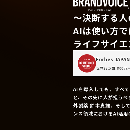
〜決断する人
AIは使い方
ライフサイエ
Forbes JAPAN
世界38カ国､800
AIを導入しても、すべ
と、その先に人が担うべ
外製薬 鈴木貴雄、そし
ンス領域におけるAI活