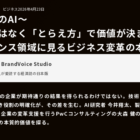
/ ビジネス
2026年4月23日
のAI〜
ではなく「とらえ方」で価値が決
ンス領域に見るビジネス変革の
 BrandVoice Studio
万人が愛読する
経済誌の日本版
ての企業が期待通りの結果を得られるわけではない。技術
き役割の明確化が、その差を生む。AI研究者 今井翔太、製
て企業の変革支援を行うPwCコンサルティングの大森 健
用の本質的価値を探る。