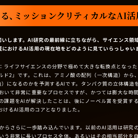
る、ミッションクリティカルなAI
伺いします。AI研究の最前線に立ちながら、サイエンス領
域におけるAI活用の現在地をどのように見ていらっしゃい
：ライフサイエンスの分野で極めて大きな転換点となったの
ルド2」です。これは、アミノ酸の配列（一次構造）から
造）になるのかを予測するAIです。タンパク質の立体構造
おいて非常に重要なプロセスですが、かつては膨大な時
の課題をAIが解決したことは、後にノーベル賞を受賞す
おけるAI活用のコアとなりました。
からさらに一歩踏み込んでいます。以前のAI活用は研究
いう非常に長いプロセス全体、あるいはその相当部分を