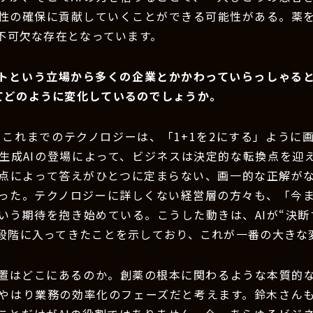
性の確保に貢献していくことができる可能性がある。薬
は不可欠な存在となっています。
ントという立場から多くの企業とかかわっていらっしゃる
ってどのように変化しているのでしょうか。
：これまでのテクノロジーは、「1+1を2にする」ように
生成AIの登場によって、ビジネスは決定的な転換点を迎
点によって答えがひとつに定まらない、画一的な正解が
った。テクノロジーに詳しくない経営層の方々も、「今
いう期待を抱き始めている。こうした動きは、AIが“決断す
段階に入ってきたことを示しており、これが一番の大きな
位置はどこにあるのか。創薬の根本に関わるような本質的
やはり業務の効率化のフェーズだと考えます。鈴木さん