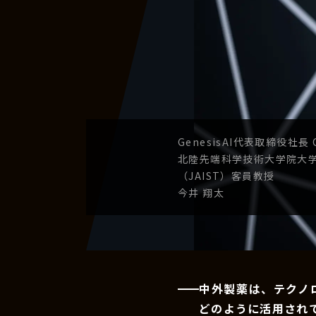
GenesisAI
代表取締役社長
北陸先端科学技術
大学院大
（JAIST）
客員教授
今井 翔太
中外製薬は、テクノ
どのように活用され