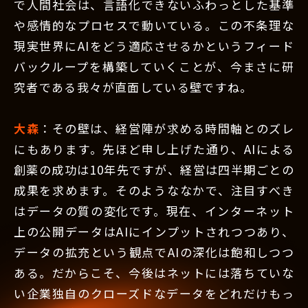
で人間社会は、言語化できないふわっとした基準
や感情的なプロセスで動いている。この不条理な
現実世界にAIをどう適応させるかというフィード
バックループを構築していくことが、今まさに研
究者である我々が直面している壁ですね。
大森
：その壁は、経営陣が求める時間軸とのズレ
にもあります。先ほど申し上げた通り、AIによる
創薬の成功は10年先ですが、経営は四半期ごとの
成果を求めます。そのようななかで、注目すべき
はデータの質の変化です。現在、インターネット
上の公開データはAIにインプットされつつあり、
データの拡充という観点でAIの深化は飽和しつつ
ある。だからこそ、今後はネットには落ちていな
い企業独自のクローズドなデータをどれだけもっ