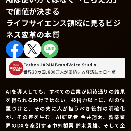
で価値が決まる
ライフサイエンス領域に見るビジ
ネス変革の本質
Forbes JAPAN BrandVoice Studio
世界38カ国､800万人が愛読する
経済誌の日本版
AIを導入しても、すべての企業が期待通りの結果
を得られるわけではない。技術力以上に、AIの位
置づけと、その先に人が担うべき役割の明確化
が、その差を生む。AI研究者 今井翔太、製薬業
界のDXを牽引する中外製薬 鈴木貴雄、そして企