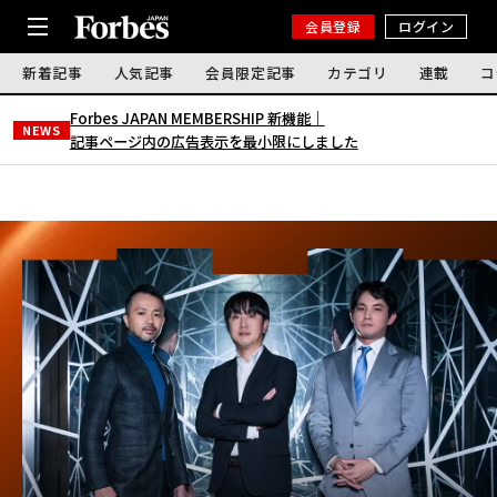
会員登録
ログイン
新着記事
人気記事
会員限定記事
カテゴリ
連載
コ
Forbes JAPAN MEMBERSHIP 新機能｜
NEWS
記事ページ内の広告表示を最小限にしました