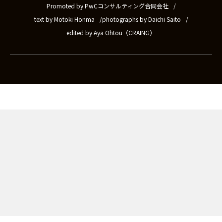
Promoted by PwCコンサルティング合同会社
text by Motoki Honma
photographs by Daichi Saito
edited by Aya Ohtou（CRAING）