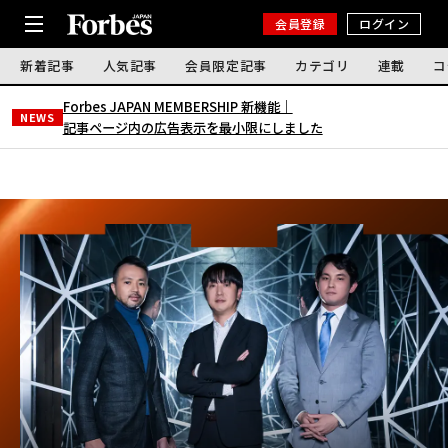
会員登録
ログイン
新着記事
人気記事
会員限定記事
カテゴリ
連載
コ
Forbes JAPAN MEMBERSHIP 新機能｜
NEWS
記事ページ内の広告表示を最小限にしました