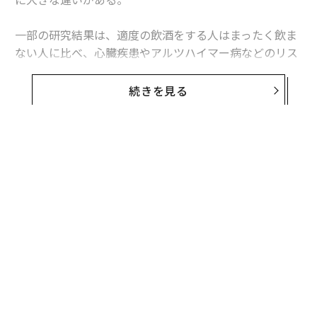
一部の研究結果は、適度の飲酒をする人はまったく飲ま
ない人に比べ、心臓疾患やアルツハイマー病などのリス
クが少なく、寿命が延びる可能性があると指摘してい
る。また、飲酒の習慣がない患者に対し、お酒を飲むよ
続きを見る
う勧める医師もいると書かれた報告書もある。
だが、一方では飲酒と健康の関連性そのものに疑いの目
を向ける研究結果もある。飲酒の習慣がない人たちが酒
を飲まない理由が、そもそも明らかにされていない研究
が多いというのが理由だ。疑問を呈する報告書を発表し
た研究者の一人、ティム・ストックウェルによると、
「適度な飲酒をしている人たちと比較されているのが、
どのような人たちかが明確ではない」という。