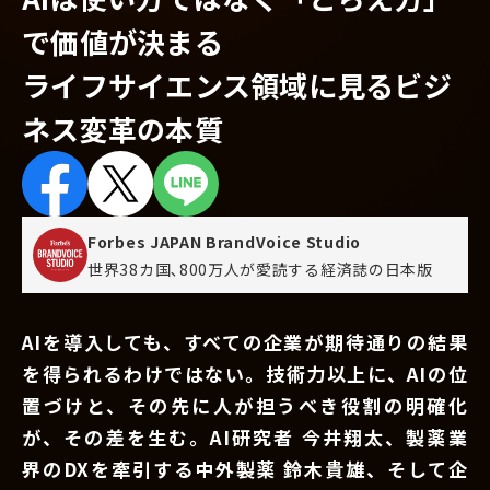
で価値が決まる
ライフサイエンス領域に見るビジ
ネス変革の本質
Forbes JAPAN BrandVoice Studio
世界38カ国､800万人が愛読する
経済誌の日本版
AIを導入しても、すべての企業が期待通りの結果
を得られるわけではない。技術力以上に、AIの位
置づけと、その先に人が担うべき役割の明確化
が、その差を生む。AI研究者 今井翔太、製薬業
界のDXを牽引する中外製薬 鈴木貴雄、そして企