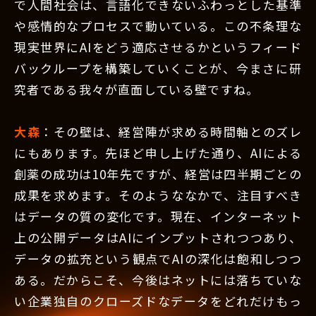
で人間社会は、言語化できないふわっとした基準
や感情的なプロセスで動いている。この不条理な
現実世界にAIをどう適応させるかというフィード
バックループを構築していくことが、今まさに研
究者である我々が直面している壁ですね。
大森
：その壁は、経営陣が求める時間軸とのズレ
にもあります。先ほど申し上げた通り、AIによる
創薬の成功は10年先ですが、経営は四半期ごとの
成果を求めます。そのようななかで、注目すべき
はデータの質の変化です。現在、インターネット
上の公開データはAIにインプットされつつあり、
データの拡充という観点でAIの深化は飽和しつつ
ある。だからこそ、今後はネットには落ちていな
い企業独自のクローズドなデータをどれだけもっ