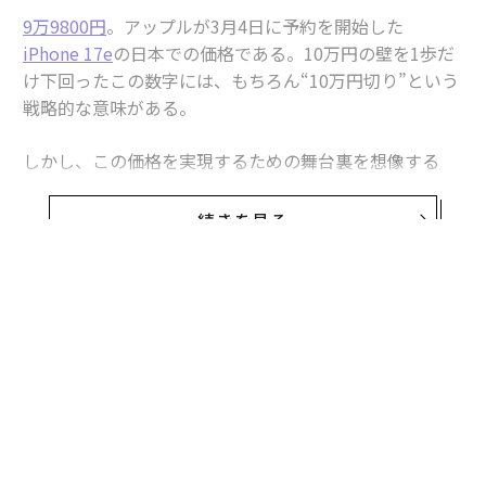
9万9800円
。アップルが3月4日に予約を開始した
iPhone 17e
の日本での価格である。10万円の壁を1歩だ
け下回ったこの数字には、もちろん“10万円切り”という
戦略的な意味がある。
しかし、この価格を実現するための舞台裏を想像する
と、そこにはもっと大きな意味があることが見えてく
る。2025年後半からパソコン、スマートフォン産業を覆
続きを見る
い始めた「RAMageddon（RAMアゲドン）」と呼ばれる
メモリ価格高騰の影響が、アップルやサムスンにとって
追い風となるためだ。
無料のメールマガジンに登録
10万円を切る価格で、上位モデルと同世代のチップ、搭
無料登録
載メモリ容量を載せた端末を出せるメーカーは極めて限
られる。メモリ危機は、調達力と平均単価の高い上位モ
デルに強いメーカーに極めて有利な状況をもたらしてい
る。