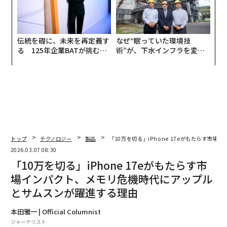
伝統を礎に、未来を再定義す
なぜ“眠っていた環境技
る 125年企業BATが挑むス
術”が、下水インフラを変え
モークレスな未来
たのか──産総研×月島JFE
アクアソリューションの10年
トップ
テクノロジー
製品
「10万を切る」iPhone 17eがもたらす
2026.03.07 08:30
「10万を切る」iPhone 17eがもたらす市
場インパクト、メモリ危機時代にアップル
とサムスンが躍進する理由
本田雅一 | Official Columnist
ジャーナリスト