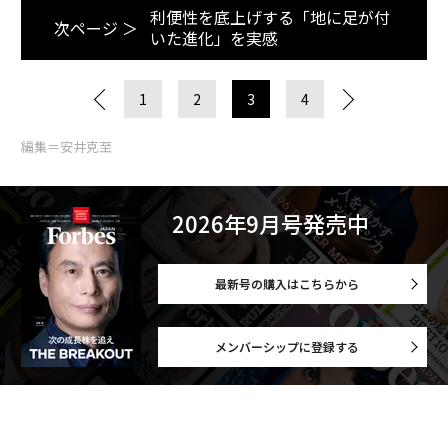
利便性を底上げする「地に足が付
次ページ ＞
いた進化」を実感
1
2
3
4
編集＝安井克至
2026年9月号発売中
最新号の購入はこちらから
メンバーシップに登録する