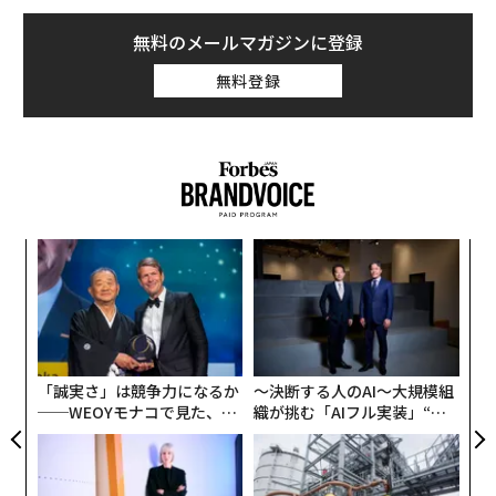
無料のメールマガジンに登録
無料登録
ナ併
“
k」
シ
ック
グ
〈7
由
ャ
ト
リア
「誠実さ」は競争力になるか
〜決断する人のAI〜大規模組
UM
──WEOYモナコで見た、く
織が挑む「AIフル実装」“使
ら寿司の経営哲学
う”企業から“動く”企業へ【N
TTドコモビジネス×PwC】