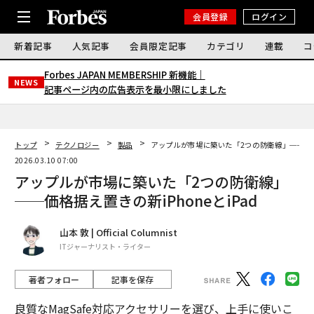
会員登録
ログイン
新着記事
人気記事
会員限定記事
カテゴリ
連載
コ
Forbes JAPAN MEMBERSHIP 新機能｜
NEWS
記事ページ内の広告表示を最小限にしました
トップ
テクノロジー
製品
アップルが市場に築いた「2つの防衛線」──価格据
2026.03.10 07:00
アップルが市場に築いた「2つの防衛線」
──価格据え置きの新iPhoneとiPad
山本 敦 | Official Columnist
ITジャーナリスト・ライター
著者フォロー
記事を保存
良質なMagSafe対応アクセサリーを選び、上手に使いこ