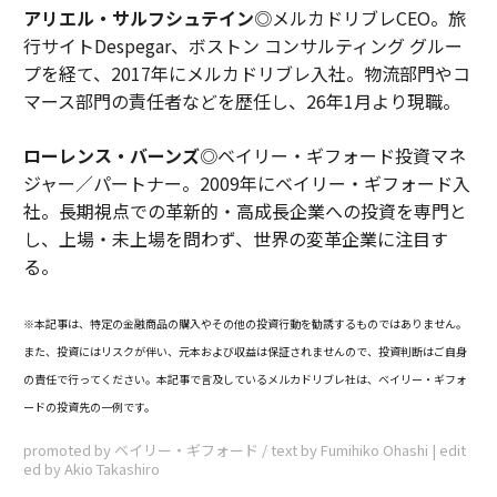
アリエル・サルフシュテイン
◎メルカドリブレCEO。旅
行サイトDespegar、ボストン コンサルティング グルー
プを経て、2017年にメルカドリブレ入社。物流部門やコ
マース部門の責任者などを歴任し、26年1月より現職。
ローレンス・バーンズ
◎ベイリー・ギフォード投資マネ
ジャー／パートナー。2009年にベイリー・ギフォード入
社。長期視点での革新的・高成長企業への投資を専門と
し、上場・未上場を問わず、世界の変革企業に注目す
る。
※本記事は、特定の金融商品の購入やその他の投資行動を勧誘するものではありません。
また、投資にはリスクが伴い、元本および収益は保証されませんので、投資判断はご自身
の責任で行ってください。本記事で言及しているメルカドリブレ社は、ベイリー・ギフォ
ードの投資先の一例です。
promoted by ベイリー・ギフォード / text by Fumihiko Ohashi | edit
ed by Akio Takashiro