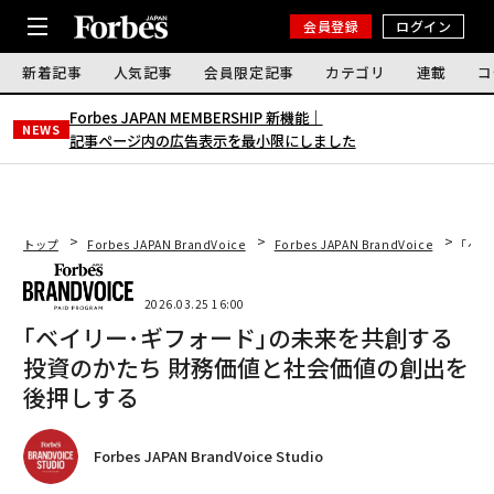
会員登録
ログイン
新着記事
人気記事
会員限定記事
カテゴリ
連載
コ
Forbes JAPAN MEMBERSHIP 新機能｜
NEWS
記事ページ内の広告表示を最小限にしました
トップ
Forbes JAPAN BrandVoice
Forbes JAPAN BrandVoice
｢ベ
2026.03.25 16:00
｢ベイリー･ギフォード｣の未来を共創する
投資のかたち 財務価値と社会価値の創出を
後押しする
Forbes JAPAN BrandVoice Studio