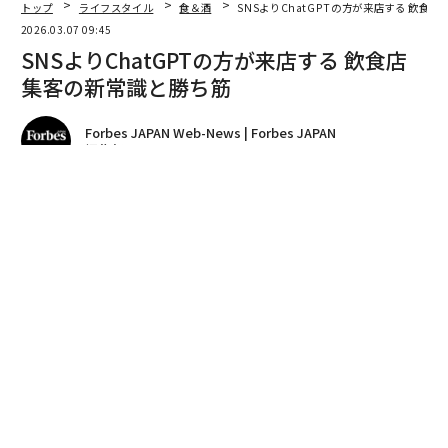
トップ
ライフスタイル
食＆酒
SNSよりChatGPTの方が来店する 飲食
2026.03.07 09:45
SNSよりChatGPTの方が来店する 飲食店
集客の新常識と勝ち筋
Forbes JAPAN Web-News | Forbes JAPAN
編集部
著者フォロー
記事を保存
stock.adobe.com
飲食店選びの基準が変化しつつある。かつては大手グル
メサイトの評価が絶対的な指標であったが、現在はシー
ンに応じた検索手段の使い分けや、生成AIの台頭によ
り、ユーザーの意思決定プロセスは多様化している。CO
LLINSが調査した「飲食店の選び方」の結果から、現代
の消費者がどのように飲食店を選び、予約に至るのか、
その実態と飲食店が取るべき戦略が見えてきた。