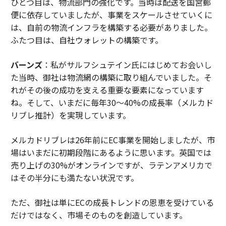
ひとつ目は、物流部門の強化です。当時は配送を国営郵
便に依存していましたが、事業をスケールさせていくに
は、自前の物流インフラを構築する必要がありました。
ふたつ目は、自社ウォレットの構築です。
バーンズ
：私がサルフシュテイン氏にはじめてお会いし
た当時、御社は物流網の構築に取り組んでいました。そ
れがその後の成功を支える重要な要素になっています
ね。そして、いまだに毎年30〜40%の成長率（メルカド
リブレ推計）を実現しています。
メルカドリブレは26年前にEC事業を開始しましたが、市
場はいまだに初期段階にあるように思います。英国では
売り上げの30%がオンラインですが、ラテンアメリカで
はその半分にも満たない状況です。
ただ、御社は単にECの成長トレンドの恩恵を受けている
だけではなく、市場そのものを創造しています。