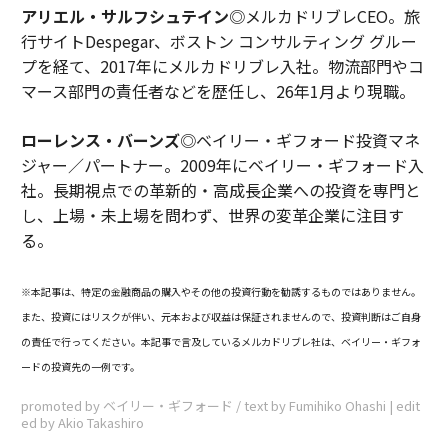
アリエル・サルフシュテイン
◎メルカドリブレCEO。旅
行サイトDespegar、ボストン コンサルティング グルー
プを経て、2017年にメルカドリブレ入社。物流部門やコ
マース部門の責任者などを歴任し、26年1月より現職。
ローレンス・バーンズ
◎ベイリー・ギフォード投資マネ
ジャー／パートナー。2009年にベイリー・ギフォード入
社。長期視点での革新的・高成長企業への投資を専門と
し、上場・未上場を問わず、世界の変革企業に注目す
る。
※本記事は、特定の金融商品の購入やその他の投資行動を勧誘するものではありません。
また、投資にはリスクが伴い、元本および収益は保証されませんので、投資判断はご自身
の責任で行ってください。本記事で言及しているメルカドリブレ社は、ベイリー・ギフォ
ードの投資先の一例です。
promoted by ベイリー・ギフォード / text by Fumihiko Ohashi | edit
ed by Akio Takashiro