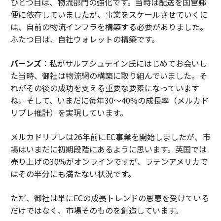
ひとつ目は、物流部門の強化です。当時は配送を国営郵
便に依存していましたが、事業をスケールさせていくに
は、自前の物流インフラを構築する必要がありました。
ふたつ目は、自社ウォレットの構築です。
バーンズ
：私がサルフシュテイン氏にはじめてお会いし
た当時、御社は物流網の構築に取り組んでいました。そ
れがその後の成功を支える重要な要素になっています
ね。そして、いまだに毎年30〜40%の成長率（メルカド
リブレ推計）を実現しています。
メルカドリブレは26年前にEC事業を開始しましたが、市
場はいまだに初期段階にあるように思います。英国では
売り上げの30%がオンラインですが、ラテンアメリカで
はその半分にも満たない状況です。
ただ、御社は単にECの成長トレンドの恩恵を受けている
だけではなく、市場そのものを創造しています。