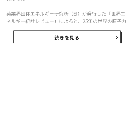
英業界団体エネルギー研究所（EI）が発行した「世界エ
ネルギー統計レビュー」によると、25年の世界の原子力
発電量は前年比1.3％、30テラワット時増加した。中国
の増加分は34テラワット時を超えたため、同国を除け
続きを見る
ば、世界の原子力発電量は減少したことになる。
この数字は「世界的な原子力ルネッサンス」という大ま
かな主張より、業界の実情をより的確に捉えている。原
子力発電量は増加しているものの、拡大は特定の国に集
中している。米国は引き続き世界最多の原子力発電所を
稼働させているが、中国は急速にその差を縮めている。
日本は徐々に回復しているが、欧州諸国の多くは10年前
の水準を下回っている。
中国が単独でけん引
この新たな記録を正しく理解するには、背景を把握して