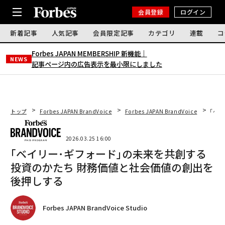
会員登録
ログイン
新着記事
人気記事
会員限定記事
カテゴリ
連載
コ
Forbes JAPAN MEMBERSHIP 新機能｜
NEWS
記事ページ内の広告表示を最小限にしました
トップ
Forbes JAPAN BrandVoice
Forbes JAPAN BrandVoice
｢ベ
2026.03.25 16:00
｢ベイリー･ギフォード｣の未来を共創する
投資のかたち 財務価値と社会価値の創出を
後押しする
Forbes JAPAN BrandVoice Studio