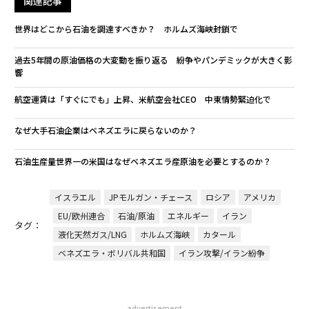
関連記事
世界はどこから石油を調達すべきか？ ホルムズ海峡封鎖で
過去5年間の原油価格の大変動を振り返る 紛争やパンデミックが大きく影
響
航空運賃は「すぐにでも」上昇、米航空会社CEO 中東情勢緊迫化で
なぜ大手石油企業はベネズエラに戻らないのか？
石油生産量世界一の米国はなぜベネズエラ産原油を必要とするのか？
イスラエル
JPモルガン・チェース
ロシア
アメリカ
EU/欧州連合
石油/原油
エネルギー
イラン
タグ：
液化天然ガス/LNG
ホルムズ海峡
カタール
ベネズエラ・ボリバル共和国
イラン攻撃/イラン紛争
advertisement