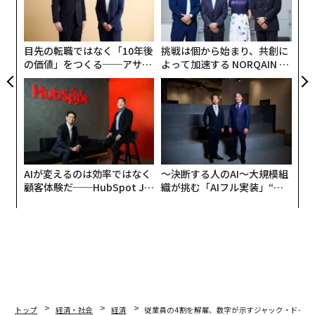
決済処理ビジネスから「誤って」切り離してしまったか
EN
の
らだと説明した。ドーシーはまた、自身の実績を擁護
明
た
し、「私たちは効率的な会社を運営してきたし、今もそ
目先の転職ではなく「10年後
挑戦は個から始まり、共創に
うだ……大半よりも優れている」と述べた。
の価値」をつくる──アサイ
よって加速する NORQAIN JA
ンの長期伴走型支援とは
PAN 特別座談会
AIが変えるのは効率ではなく
〜決断する人のAI〜大規模組
顧客体験だ──HubSpot Ja
織が挑む「AIフル実装」“使
panが語る「Grow Better」
う”企業から“動く”企業へ【N
な組織のつくり方
TTドコモビジネス×PwC】
トップ
経済・社会
経済
従業員の4割を解雇、数字が示すジャック・ドーシ