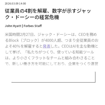
2026.03.09 14:00
従業員の4割を解雇、数字が示すジャッ
ク・ドーシーの経営危機
John Hyatt | Forbes Staff
米国時間2月27日、ジャック・ドーシーは、CEOを務め
るBlock（ブロック）が4000人超、つまり全従業員のお
よそ40％を解雇すると
発表
した。CEOはAIを主な動機と
して挙げ、「私たちがつくり、使っている知能ツール
は、より小さくフラットなチームと組み合わさること
で、新しい働き方を可能にしており、企業をつくり運営
することの意味を根本から変えつつある」と述べた。
2026年9月号発売中
Blockは、AIを理由に大規模なレイオフを正当化するテ
クノロジー企業、ソフトウェア企業の列に加わった。す
最新号の購入はこちらから
でに一部からは、ドーシーが「AIウォッシング」をして
いるとの批判が上がっている。つまり、AIの脅威を自ら
メンバーシップに登録する
の経営上の失敗を覆い隠す煙幕として使っているという