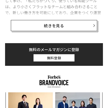
して挙げ、「私たちがつくり、使っている知能ツール
は、より小さくフラットなチームと組み合わさること
で、新しい働き方を可能にしており、企業をつくり運営
することの意味を根本から変えつつある」と述べた。
続きを見る
Blockは、AIを理由に大規模なレイオフを正当化するテ
クノロジー企業、ソフトウェア企業の列に加わった。す
でに一部からは、ドーシーが「AIウォッシング」をして
いるとの批判が上がっている。つまり、AIの脅威を自ら
無料のメールマガジンに登録
の経営上の失敗を覆い隠す煙幕として使っているという
無料登録
のだ。今回のニュース以前にも、Blockは2024年初め以
降にすでに約2000人を解雇していた。
「今回の動きは、とりわけ、過去の過剰採用を巻き戻す
ための隠れみのとしてBlockがAIを使っているように感
じられる」とドイツ銀行の株式アナリスト、ネイト・ス
るか
伝
ヴェンソンはいう。ドーシーは別のXへの投稿で過剰採
、く
る
用を
認め
、それは、個人間送金部門のCash Appを中核の
モ
果を
ア