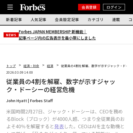
会員登録
ログイン
新着記事
人気記事
会員限定記事
カテゴリ
連載
コ
Forbes JAPAN MEMBERSHIP 新機能｜
NEWS
記事ページ内の広告表示を最小限にしました
トップ
経済・社会
経済
従業員の4割を解雇、数字が示すジャック・ドーシ
2026.03.09 14:00
従業員の4割を解雇、数字が示すジャッ
ク・ドーシーの経営危機
John Hyatt | Forbes Staff
米国時間2月27日、ジャック・ドーシーは、CEOを務め
るBlock（ブロック）が4000人超、つまり全従業員のお
よそ40％を解雇すると
発表
した。CEOはAIを主な動機と