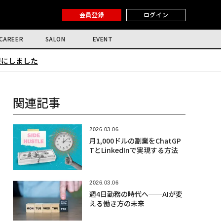
会員登録
ログイン
CAREER
SALON
EVENT
限にしました
関連記事
2026.03.06
月1,000ドルの副業をChatGP
TとLinkedInで実現する方法
2026.03.06
週4日勤務の時代へ──AIが変
える働き方の未来