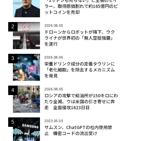
ラー、取得原価割れで約165億円のビ
ットコインを売却
2026.08.05
ドローンからロボットが降下、ウク
ライナが世界初の「無人空挺強襲」
を遂行
2026.08.06
栄養ドリンク成分の定番タウリンに
「老化細胞」を除去するメカニズム
を発見
2026.08.05
ロシアの攻撃で給油所が150キロにわ
たり全滅、ウは米国の引き寄せに奔
走 全面侵攻1623日目
2023.05.03
サムスン、ChatGPTの社内使用禁
止 機密コードの流出受け