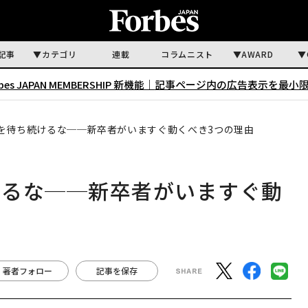
記事
カテゴリ
連載
コラムニスト
AWARD
rbes JAPAN MEMBERSHIP 新機能｜
記事ページ内の広告表示を最小
を待ち続けるな──新卒者がいますぐ動くべき3つの理由
けるな──新卒者がいますぐ動
著者フォロー
記事を保存