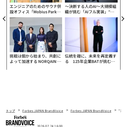
リア
エンジニアのためのサウナ併
〜決断する人のAI〜大規模組
UM
設オフィス「Mobius Park」
織が挑む「AIフル実装」“使
がオープン──タマディック
う”企業から“動く”企業へ【N
が健康経営を徹底する理由
TTドコモビジネス×PwC】
挑戦は個から始まり、共創に
伝統を礎に、未来を再定義す
よって加速する NORQAIN JA
る 125年企業BATが挑むス
PAN 特別座談会
モークレスな未来
トップ
Forbes JAPAN BrandVoice
Forbes JAPAN BrandVoice
“泊
2026.07.24 16:00