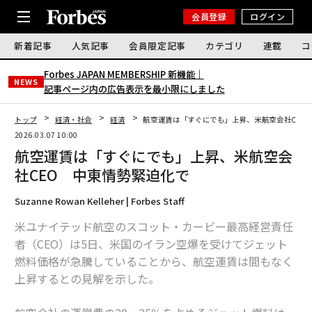
会員登録
ログイン
新着記事
人気記事
会員限定記事
カテゴリ
連載
コ
Forbes JAPAN MEMBERSHIP 新機能｜
NEWS
記事ページ内の広告表示を最小限にしました
トップ
経済・社会
経済
航空運賃は「すぐにでも」上昇、米航空会社CEO
2026.03.07 10:00
航空運賃は「すぐにでも」上昇、米航空会
社CEO 中東情勢緊迫化で
Suzanne Rowan Kelleher | Forbes Staff
米ユナイテッド航空のスコット・カービー最高経営責任
者（CEO）は5日、米国のイラン空爆を受けてジェット
燃料価格が急騰していることから、航空運賃は間もなく
上昇するとの見解を示した。