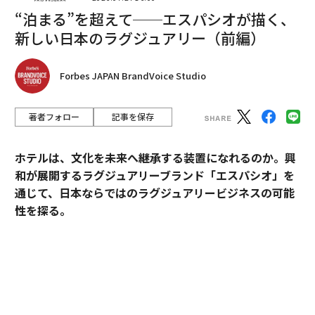
“泊まる”を超えて──エスパシオが描く、
新しい日本のラグジュアリー（前編）
翻訳・編集＝安藤清香
Forbes JAPAN BrandVoice Studio
著者フォロー
記事を保存
2026年9月号発売中
ホテルは、文化を未来へ継承する装置になれるのか。興
最新号の購入はこちらから
和が展開するラグジュアリーブランド「エスパシオ」を
通じて、日本ならではのラグジュアリービジネスの可能
性を探る。
メンバーシップに登録する
2025年10月、名古屋城の正面にひとつの“城”が誕生し
た。あの有名な金のシャチホコこそ冠してはいないが、
石組みの壁の上に、御殿風の建築が積み重ねられたさま
関連記事
はまさに現代の城。長年、名古屋城を“金城”と呼び親し