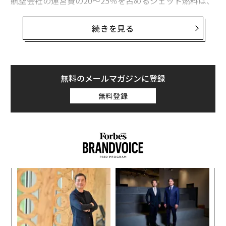
航空会社の運営費の20～25％を占めるジェット燃料は、
英調査会社アーガス・メディアによると、5日時点で1ガ
ロン（約3.8リットル）当たり3.95ドルとなり、米国がイ
続きを見る
ランへの空爆を開始してから6日間で58％上昇した。英
ロイター通信の分析によると、燃料価格が年間を通じて
この高水準で推移した場合、米大手航空会社4社（アメ
リカン航空、デルタ航空、サウスウエスト航空、ユナイ
無料のメールマガジンに登録
テッド航空）の追加燃料費は合計で58億ドル（約9200億
無料登録
円）程度に上る可能性がある。
米ハーバード大学で講演したカービーCEOは、ジェット
燃料価格の高騰が第1四半期の業績に「重大な」影響を
与えるとした上で、中東情勢が沈静化しない限り、影響
は第2四半期まで及ぶ恐れがあると指摘した。同CEO
目
は、航空運賃への影響は「恐らくすぐにでも現れ始める
変え
の
だろう」と述べた。
FE
ン
なく
〈7
0年
Ja
ャ
er」
ト