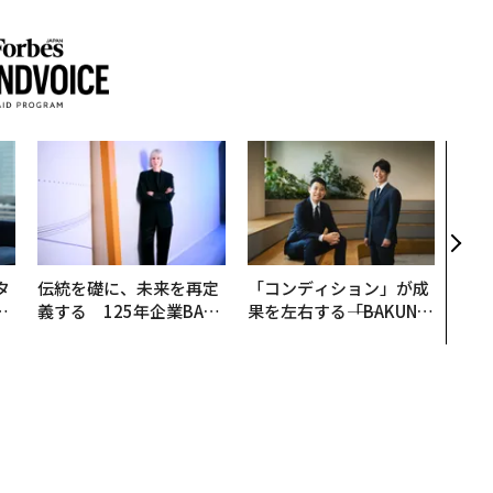
〜決
代の
ト、
【M
×P
タ
伝統を礎に、未来を再定
「コンディション」が成
。
義する 125年企業BAT
果を左右する――「BAKUN
越
が挑むスモークレスな未
E」のTENTIALが支える
0
来
「挑戦者の明日」