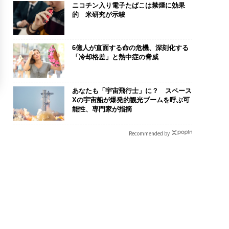
ニコチン入り電子たばこは禁煙に効果
的 米研究が示唆
6億人が直面する命の危機、深刻化する
「冷却格差」と熱中症の脅威
あなたも「宇宙飛行士」に？ スペース
Xの宇宙船が爆発的観光ブームを呼ぶ可
能性、専門家が指摘
Recommended by