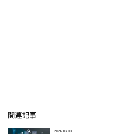
関連記事
2026.03.03
リーダーがAIを「使う」だけで
なく「つくる」ことを学ぶべ
き理由
2026.03.02
組織のAI成熟度は「言葉」に表
れる──リーダーの語彙が示
す準備度
2026.03.03
世界最大のオーガニックワイ
ン見本市が、ワイン愛好家に