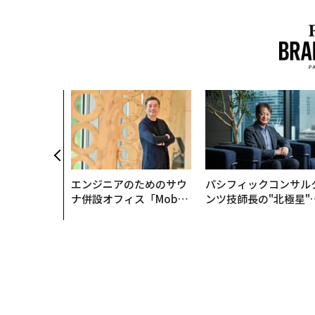
エンジニアのためのサウ
パシフィックコンサル
ナ併設オフィス「Mobiu
ンツ技師長の"北極星"
s Park」がオープン──
災害への無力感を乗り
タマディックが健康経営
え見つけた、防災一筋2
を徹底する理由
年の答え