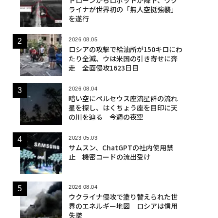
ライナが世界初の「無人空挺強襲」
を遂行
2026.08.05
ロシアの攻撃で給油所が150キロにわ
たり全滅、ウは米国の引き寄せに奔
走 全面侵攻1623日目
2026.08.04
暗い空にペルセウス座流星群の流れ
星を探し、はくちょう座を目印に天
の川を辿る 今週の夜空
2023.05.03
サムスン、ChatGPTの社内使用禁
止 機密コードの流出受け
2026.08.04
ウクライナ侵攻で塗り替えられた世
界のエネルギー地図 ロシアは信用
失墜