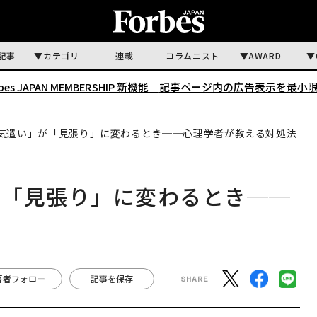
記事
カテゴリ
連載
コラムニスト
AWARD
rbes JAPAN MEMBERSHIP 新機能｜
記事ページ内の広告表示を最小
気遣い」が「見張り」に変わるとき──心理学者が教える対処法
が「見張り」に変わるとき──
著者フォロー
記事を保存