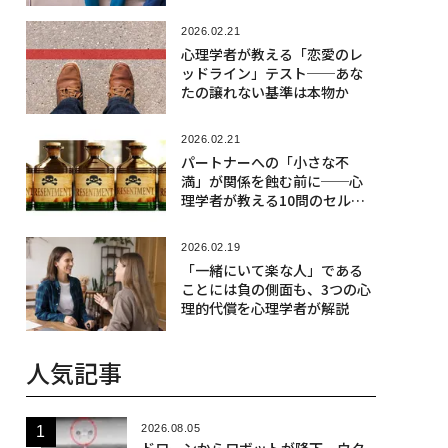
2026.02.21
心理学者が教える「恋愛のレ
ッドライン」テスト──あな
たの譲れない基準は本物か
2026.02.21
パートナーへの「小さな不
満」が関係を蝕む前に──心
理学者が教える10問のセルフ
チェック
2026.02.19
「一緒にいて楽な人」である
ことには負の側面も、3つの心
理的代償を心理学者が解説
人気記事
2026.08.05
ドローンからロボットが降下、ウク