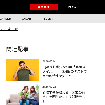
会員登録
ログイン
CAREER
SALON
EVENT
限にしました
関連記事
2026.03.04
IQよりも重要なのは「思考ス
タイル」──3分間のテストで
自分の特性を知ろう
2026.02.26
心理学者が教える「恋愛の盲
点」を明らかにする診断テス
ト