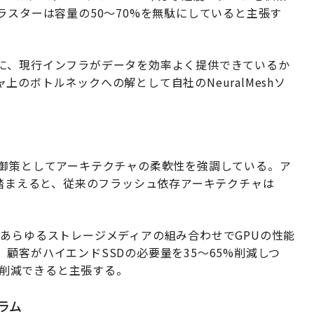
ラスターは容量の50〜70%を無駄にしていると主張す
に、現行インフラがデータを効率よく提供できているか
のボトルネックへの解として自社のNeuralMeshソ
防御策としてアーキテクチャの柔軟性を強調している。ア
を踏まえると、従来のフラッシュ依存アーキテクチャは
を含むあらゆるストレージメディアの組み合わせでGPUの性能
顧客がハイエンドSSDの必要量を35〜65%削減しつ
0%削減できると主張する。
グラム