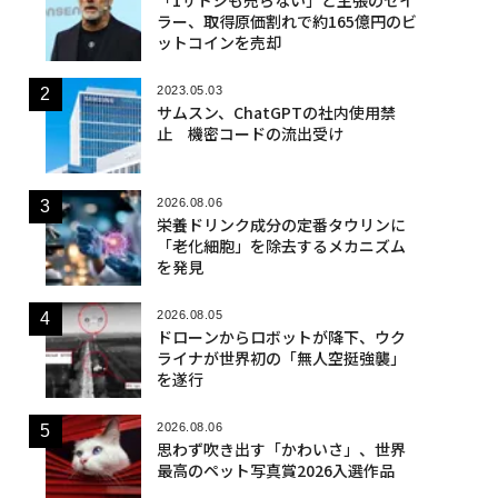
ラー、取得原価割れで約165億円のビ
ットコインを売却
2023.05.03
サムスン、ChatGPTの社内使用禁
止 機密コードの流出受け
2026.08.06
栄養ドリンク成分の定番タウリンに
「老化細胞」を除去するメカニズム
を発見
2026.08.05
ドローンからロボットが降下、ウク
ライナが世界初の「無人空挺強襲」
を遂行
2026.08.06
思わず吹き出す「かわいさ」、世界
最高のペット写真賞2026入選作品