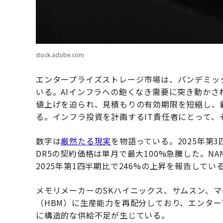
stock.adobe.com
エンタープライズストレージ市場は、パンデミッ
いる。AIインフラへの飽くなき需要に突き動か
値上げを迫られ、見積もりの有効期限を短縮し、
る。インフラ投資を計画するIT責任者にとって
数字は
厳然たる現実
を物語っている。2025年第3
DR5の契約価格は単月で最大100%急騰した。N
2025年第1四半期比で246%の上昇を報告してい
メモリメーカーのSKハイニックス、サムスン、マ
（HBM）に生産能力を再配分しており、エンタ
に構造的な供給不足が生じている。