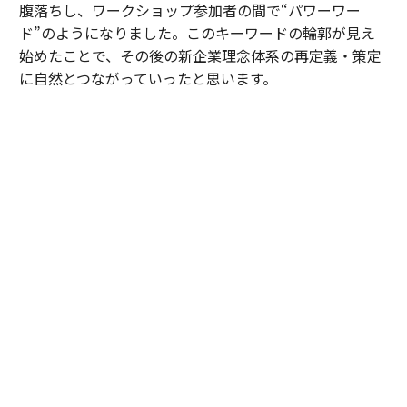
腹落ちし、ワークショップ参加者の間で“パワーワー
ド”のようになりました。このキーワードの輪郭が見え
始めたことで、その後の新企業理念体系の再定義・策定
に自然とつながっていったと思います。
日比
：皆さんの言葉やビジュアルを通じて、ソニーFGさ
んの目指す社会を考えたときに「日本は課題先進国と言
われるが、目指すべきは“感動先進国”なのではないか。
そして、資産寿命や健康寿命だけでなく、これからの時
代において、日本には“感動寿命”という新しい概念が必
要なのではないか」という仮説に至ったのです。この言
葉が引き出されたのは、皆さんの熱量が共鳴しあっての
ことでした。
「感動寿命」を起点とした、型にはまらない新
企業理念体系を策定していった
──ワークショップで得た成果は、新企業理念体系にど
うつながっていったのでしょうか。