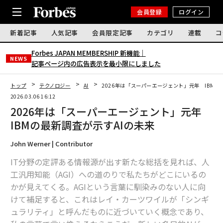
会員登録
ログイン
新着記事
人気記事
会員限定記事
カテゴリ
連載
コ
Forbes JAPAN MEMBERSHIP 新機能｜
NEWS
記事ページ内の広告表示を最小限にしました
トップ
テクノロジー
AI
2026年は「スーパーエージェント」元年 IBMの
2026.03.06 16:12
2026年は「スーパーエージェント」元年
IBMの最新調査が示すAIの未来
John Werner | Contributor
IT分野の定評ある情報源が出す新たな総括を見れば、人
工汎用知能（AGI）への道のりで私たちがどこにいるの
かが見えてくる。AGIという言葉に馴染みのない人に向
けて補足すると、これはレイ・カーツワイルが「シンギ
ュラリティ」と呼んだものに近づいていく概念であり、