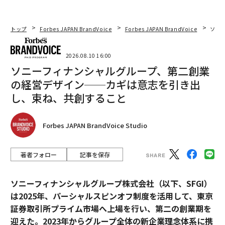
トップ
Forbes JAPAN BrandVoice
Forbes JAPAN BrandVoice
ソニ
2026.08.10 16:00
ソニーフィナンシャルグループ、第二創業
の経営デザイン──カギは意志を引き出
し、束ね、共創すること
Forbes JAPAN BrandVoice Studio
著者フォロー
記事を保存
ソニーフィナンシャルグループ株式会社（以下、SFGI）
は2025年、パーシャルスピンオフ制度を活用して、東京
証券取引所プライム市場へ上場を行い、第二の創業期を
迎えた。2023年からグループ全体の新企業理念体系に携