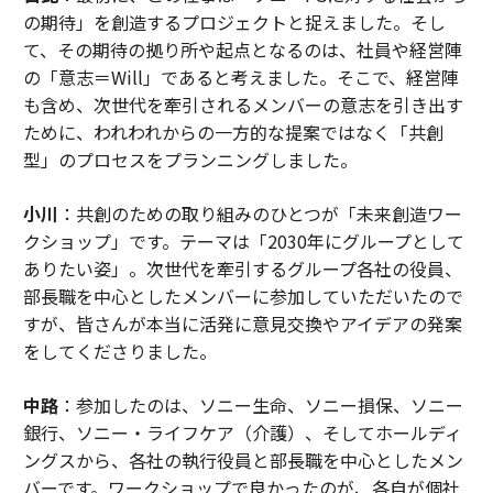
の期待」を創造するプロジェクトと捉えました。そし
て、その期待の拠り所や起点となるのは、社員や経営陣
の「意志＝Will」であると考えました。そこで、経営陣
も含め、次世代を牽引されるメンバーの意志を引き出す
ために、われわれからの一方的な提案ではなく「共創
型」のプロセスをプランニングしました。
小川
：共創のための取り組みのひとつが「未来創造ワー
クショップ」です。テーマは「2030年にグループとして
ありたい姿」。次世代を牽引するグループ各社の役員、
部長職を中心としたメンバーに参加していただいたので
すが、皆さんが本当に活発に意見交換やアイデアの発案
をしてくださりました。
中路
：参加したのは、ソニー生命、ソニー損保、ソニー
銀行、ソニー・ライフケア（介護）、そしてホールディ
ングスから、各社の執行役員と部長職を中心としたメン
バーです。ワークショップで良かったのが、各自が個社