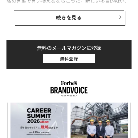
私の言葉で言い換えるならこうだ。新しい多目的AIが、
私たちよりもうまく物事をこなし、複数段階のタスクを
制覇し、自ら主導権を握り、設計プロセスを牽引し、さ
続きを見る
まざまな役割で概して監督なしに動くようになる。
これこそが、IBMが2026年に向けて「2026年のAIとテク
ノロジーを形作るトレンド」というタイトルで発表した
無料のメールマガジンに登録
最新の技術トレンド調査の中心テーマだ。スタッフライ
無料登録
ターのアナベル・ニクーが、来年間違いなく見出しを賑
わせるであろう、目が回るほど多彩な進歩の数々を案内
している。
その1つが量子コンピューティングであり、デジタルの
「脳力」を全体として押し上げるのは明らかだ。量子が
パシ
「
古典計算を上回る利点は明白で、IBMが2024年から2025
ラグ
3
年にかけても実際にここへ注力してきたのを私は見てき
C
革
た。
る
ク
た「