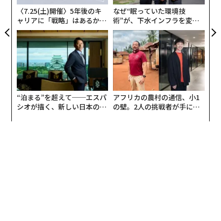
だが、より興味深い要素の1つは、ニクーが「スーパー
〈7.25(土)開催〉5年後のキ
なぜ“眠っていた環境技
エージェント」と呼ぶものの登場だ。
ャリアに「戦略」はあるか。
術”が、下水インフラを変え
トップエグゼクティブのキャ
たのか──産総研×月島JFE
それは何を意味するのか。
リアに触れる1日│CAREER S
アクアソリューションの10年
UMMIT 2026
スーパーエージェントの働き
エージェント型AI（Agentic AI）とは、AIがタスクを実行
できることを意味する。最初のエージェントは最も原始
“泊まる”を超えて──エスパ
アフリカの農村の通信、小1
的だった。例えば、詩や歌を作る、画像を作る、ウェブ
シオが描く、新しい日本のラ
の壁。2人の挑戦者が手にし
グジュアリー（前編）
た「次なる武器」
サイトを使って何らかの取引を行う、といったことはで
きたが、ある意味では専門家だった。単発用途、単機能
だったのである。
スーパーエージェントの発想は、デジタル環境の中を動
き回り、システムを分析し、プロセスを航行し、さらに
は自ら洞察を提供できるようになるというものだ。洞察
を提供するだけでなく、その洞察に基づいて働き、実質
的に大きな人間の監督を必要としない形で動く。