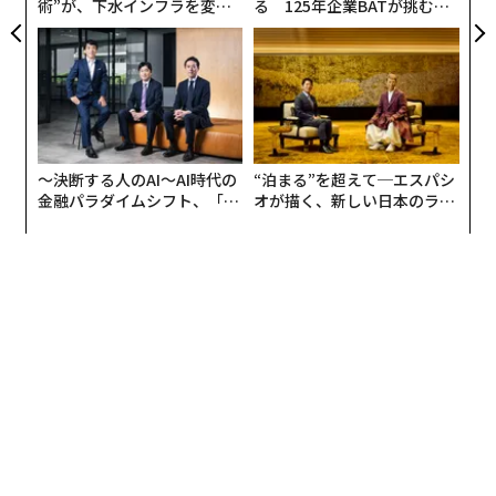
術”が、下水インフラを変え
る 125年企業BATが挑むス
たのか──産総研×月島JFE
モークレスな未来
アクアソリューションの10年
〜決断する人のAI〜AI時代の
“泊まる”を超えて─エスパシ
金融パラダイムシフト、「超
オが描く、新しい日本のラグ
個別化」の核心 【MUFG×ウ
ジュアリー（中編）
ェルスナビ×PwC】