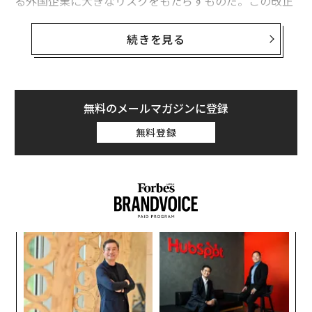
る外国企業に大きなリスクをもたらすものだ。この改正
は、国境をまたぐデータ移転を制限する外国法に反対す
るトランプ政権の方針に、暗に異議を唱えるものでもあ
続きを見る
る。
筆者が先日、米国議会で
証言
したとおり、中国の「法的
『万里の長城』」（Legal Great Wall）は、中国国内で
無料のメールマガジンに登録
事業を行う、あるいは中国に拠点を置く企業と取引のあ
無料登録
る外国人や外国企業にとってリスクとなっている。中国
の攻撃的なデータ主権法に対抗することは、権威主義的
な越権行為から米国の市民と企業を守る上で重要な一歩
だ。
キ
「
か。
3
キャ
C
“
R S
る
シ
グ