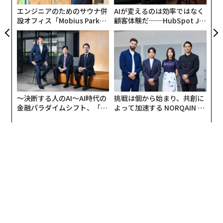
エンジニアのためのサウナ併
AIが変えるのは効率ではなく
設オフィス「Mobius Park」
顧客体験だ──HubSpot Ja
がオープン──タマディック
panが語る「Grow Better」
が健康経営を徹底する理由
な組織のつくり方
〜決断する人のAI〜AI時代の
挑戦は個から始まり、共創に
金融パラダイムシフト、「超
よって加速する NORQAIN JA
個別化」の核心 【MUFG×ウ
PAN 特別座談会
ェルスナビ×PwC】