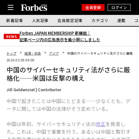
会員登録
ログイン
新着記事
人気記事
会員限定記事
カテゴリ
連載
コ
Forbes JAPAN MEMBERSHIP 新機能｜
NEWS
記事ページ内の広告表示を最小限にしました
トップ
経済・社会
アジア
中国のサイバーセキュリティ法がさらに厳格化
2026.03.09 09:00
中国のサイバーセキュリティ法がさらに厳
格化──米国は反撃の構え
Jill Goldenziel | Contributor
中国で起きたことは中国にとどまる──少なくとも、デ
ータに関しては中国の法律がそう定めている。
中国は年初、サイバーセキュリティ法の
改正
を発表し
た。これは、中国で事業を行う、あるいは中国と取引す