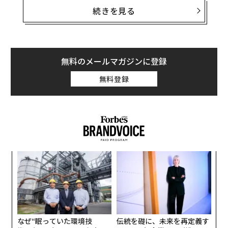
与える。ホルムズ海峡を通過する石油の37％が同国に向
続きを見る
中国、電力消費が増加しながら炭素排出量は減少 大きな転換点か
けられているからだ。これにより、当然のことながら中
国の動向に注目が集まり、同国が自国の経済的利益を守
OpenAIとエヌビディアに対抗、中国を支える新たな7人のAI億万長者
るために中東の対立に積極的に介入するのではないかと
Notionの「カスタムエージェント」にも採用、中国AI「MiniMax」創業者
の憶測を呼んでいる。
無料のメールマガジンに登録
の純資産が2倍超に
無料登録
ところが、中国政府はイランとの戦略的協力協定がある
タグ：
サイバーセキュリティ
中国
法律
にもかかわらず、同盟や政治的合意より物価の安定を優
先し、緊張緩和を呼びかけている。中国の慎重かつ限定
的な発言は、中東の緊張が高まる中で、同国が何を優先
advertisement
するのかを示している。中国の態度は意図的であり、同
国にはイランのために首を突っ込む経済的動機も軍事的
年後
ア
余裕もないことを示唆している。
サイ
の
た
エ
設オ
が
が
なぜ“眠っていた環境技
伝統を礎に、未来を再定義す