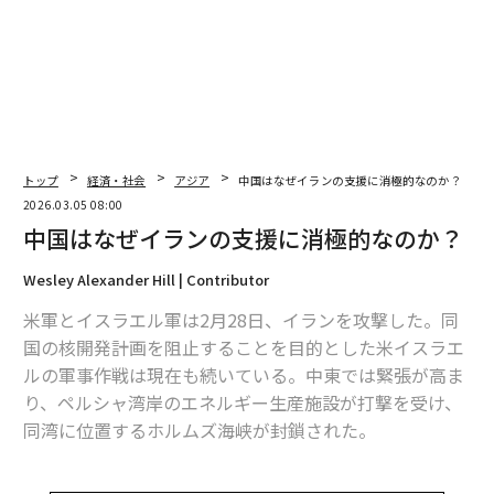
翻訳＝酒匂寛
2026年9月号発売中
最新号の購入はこちらから
トップ
経済・社会
アジア
中国はなぜイランの支援に消極的なのか？
2026.03.05 08:00
メンバーシップに登録する
中国はなぜイランの支援に消極的なのか？
Wesley Alexander Hill | Contributor
米軍とイスラエル軍は2月28日、イランを攻撃した。同
国の核開発計画を阻止することを目的とした米イスラエ
関連記事
ルの軍事作戦は現在も続いている。中東では緊張が高ま
り、ペルシャ湾岸のエネルギー生産施設が打撃を受け、
中国はなぜイランの支援に消極的なのか？
同湾に位置するホルムズ海峡が封鎖された。
OpenAIとAnthropic標的の「蒸留攻撃」──中国AIの猛追が招いたコモデ
ィティ化との闘い
同海峡の封鎖は国際石油市場、特に中国に深刻な打撃を