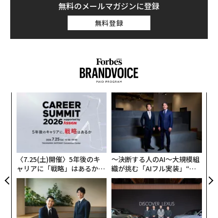
無料のメールマガジンに登録
無料登録
挑
よっ
PA
目
の
ン
〈7.25(土)開催〉5年後のキ
〜決断する人のAI〜大規模組
ャリアに「戦略」はあるか。
織が挑む「AIフル実装」“使
トップエグゼクティブのキャ
う”企業から“動く”企業へ【N
リアに触れる1日│CAREER S
TTドコモビジネス×PwC】
UMMIT 2026