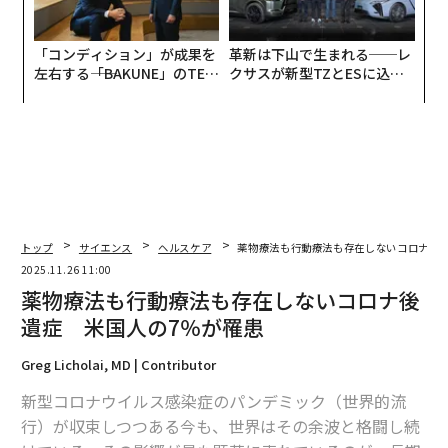
「コンディション」が成果を
革新は下山で生まれる──レ
左右する――「BAKUNE」のTEN
クサスが新型TZとESに込め
TIALが支える「挑戦者の明
た「DISCOVER」の哲学
日」
トップ
サイエンス
ヘルスケア
薬物療法も行動療法も存在しないコロナ後遺
2025.11.26 11:00
薬物療法も行動療法も存在しないコロナ後
遺症 米国人の7％が罹患
Greg Licholai, MD | Contributor
新型コロナウイルス感染症のパンデミック（世界的流
行）が収束しつつある今も、世界はその余波と格闘し続