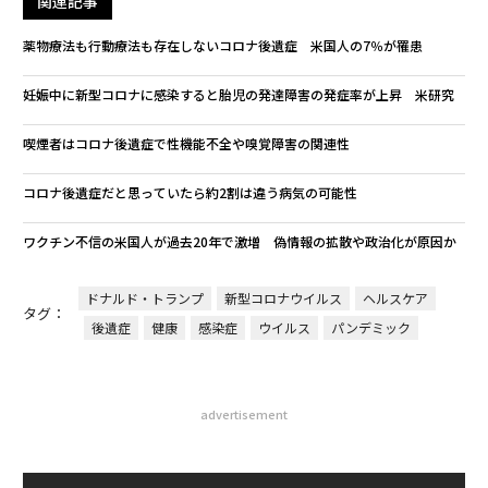
関連記事
薬物療法も行動療法も存在しないコロナ後遺症 米国人の7％が罹患
妊娠中に新型コロナに感染すると胎児の発達障害の発症率が上昇 米研究
喫煙者はコロナ後遺症で性機能不全や嗅覚障害の関連性
コロナ後遺症だと思っていたら約2割は違う病気の可能性
ワクチン不信の米国人が過去20年で激増 偽情報の拡散や政治化が原因か
ドナルド・トランプ
新型コロナウイルス
ヘルスケア
タグ：
後遺症
健康
感染症
ウイルス
パンデミック
advertisement