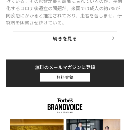
けている。その影響が最も顕著に表れているのが、長期
化するコロナ後遺症の問題だ。米国では成人の約7％が
同疾患にかかると推定されており、患者を苦しませ、研
究者を困惑させ続けている。
米国立衛生研究所（NIH）はこのほど、コロナ後遺症が
続きを見る
どのように発現し、その治療がなぜこれほど困難である
のかについて、これまで以上に明確な見解を示した。大
手製薬企業はポートフォリオの再構築を進めており、メ
ッセンジャーRNA（mRNA）ワクチン計画の一部を縮小
無料のメールマガジンに登録
する一方で、供給網の確保と次世代技術革新への転換を
無料登録
図るため、米国内の製造基盤への大規模な投資を推進し
ている。
コロナ後遺症は現代の臨床科学の限界と医薬品戦略の課
題を露呈した。同疾患の多様な経過には単純な解決法が
なく、ある人に有効な治療法が別の人には効果がない可
“
能性がある。米政府機関がmRNAワクチンから距離を置
シ