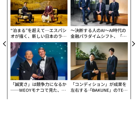
く一方で、史上最速のワクチン展開を支えた技術は再評
グ
目
価されている。
の
ン
“泊まる”を超えて─エスパシ
〜決断する人のAI〜AI時代の
オが描く、新しい日本のラグ
金融パラダイムシフト、「超
ジュアリー（中編）
個別化」の核心 【MUFG×ウ
ェルスナビ×PwC】
「誠実さ」は競争力になるか
「コンディション」が成果を
──WEOYモナコで見た、く
左右する――「BAKUNE」のTEN
ら寿司の経営哲学
TIALが支える「挑戦者の明
日」