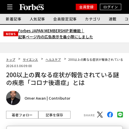
会員登録
ログイン
新着記事
人気記事
会員限定記事
カテゴリ
連載
コ
Forbes JAPAN MEMBERSHIP 新機能｜
NEWS
記事ページ内の広告表示を最小限にしました
トップ
サイエンス
ヘルスケア
200以上の異なる症状が報告されている謎
2026.03.06 09:00
200以上の異なる症状が報告されている謎
の疾患「コロナ後遺症」とは
Omer Awan | Contributor
著者フォロー
記事を保存