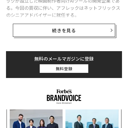
ックが設立した映画制作者向けAIツールの開発企業であ
る。今回の買収に伴い、アフレックはネットフリックス
のシニアアドバイザーに就任する。
今回ネットフリックスが
買収した
のはインターポジティ
続きを見る
ブ（InterPositive）という名のテクノロジー企業だ。ア
フレックによれば、同社は「人間の創造性とそれを支え
る人々の力を守る」ための映画制作AIツールを開発する
ために設立された。
無料のメールマガジンに登録
無料登録
インターポジティブのAIモデルは、制作中の映画のショ
ットを読み込ませることで、そのプロジェクトの視覚的
スタイルやトーンを学習する。学習後は、照明やカラー
リング、視覚効果（VFX）の調整のほか、欠落したショ
ットの補完や背景要素の修正などに活用できる。
革
ク
た「
“