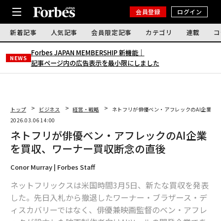
会員登録
ログイン
新着記事
人気記事
会員限定記事
カテゴリ
連載
コ
Forbes JAPAN MEMBERSHIP 新機能｜
NEWS
記事ページ内の広告表示を最小限にしました
トップ
ビジネス
経営・戦略
ネトフリが俳優ベン・アフレックのAI企業を
2026.03.06 14:00
ネトフリが俳優ベン・アフレックのAI企業
を買収、ワーナー買収断念の直後
Conor Murray | Forbes Staff
ネットフリックスは米国時間3月5日、新たな買収を発表
した。先日入札から撤退したワーナー・ブラザース・デ
ィスカバリーではなく、俳優兼映画監督のベン・アフレ