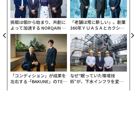
シ
グ
挑戦は個から始まり、共創に
「老舗は常に新しい」。創業
よって加速する NORQAIN JA
360年ＹＵＡＳＡとカクシン
PAN 特別座談会
CEO田尻望が語る、AIを超え
る人の価値
「コンディション」が成果を
なぜ“眠っていた環境技
左右する――「BAKUNE」のTEN
術”が、下水インフラを変え
TIALが支える「挑戦者の明
たのか──産総研×月島JFE
日」
アクアソリューションの10年