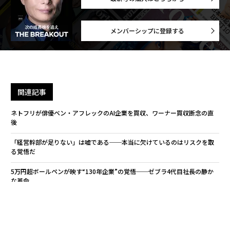
メンバーシップに登録する
関連記事
ネトフリが俳優ベン・アフレックのAI企業を買収、ワーナー買収断念の直
後
「経営幹部が足りない」は嘘である──本当に欠けているのはリスクを取
る覚悟だ
5万円超ボールペンが映す“130年企業”の覚悟──ゼブラ4代目社長の静か
な革命
LinkedInで「つながり」を「顧客」に変える6つの戦略
タグ：
Fintech/フィンテック
コンプライアンス