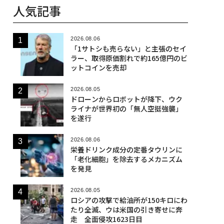
人気記事
2026.08.06
「1サトシも売らない」と主張のセイ
ラー、取得原価割れで約165億円のビ
ットコインを売却
2026.08.05
ドローンからロボットが降下、ウク
ライナが世界初の「無人空挺強襲」
を遂行
2026.08.06
栄養ドリンク成分の定番タウリンに
「老化細胞」を除去するメカニズム
を発見
2026.08.05
ロシアの攻撃で給油所が150キロにわ
たり全滅、ウは米国の引き寄せに奔
走 全面侵攻1623日目