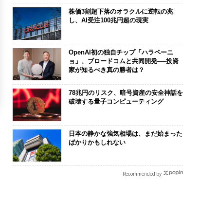
株価3割超下落のオラクルに逆転の兆
し、AI受注100兆円超の現実
OpenAI初の独自チップ「ハラペーニ
ョ」、ブロードコムと共同開発──投資
家が知るべき真の勝者は？
78兆円のリスク、暗号資産の安全神話を
破壊する量子コンピューティング
日本の静かな強気相場は、まだ始まった
ばかりかもしれない
Recommended by