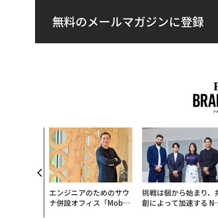
無料のメールマガジンに登録
エンジニアのためのサウ
挑戦は個から始まり、
ナ併設オフィス「Mobiu
創によって加速する N
s Park」がオープン──
QAIN JAPAN 特別座談