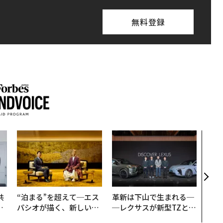
無料登録
“泊
スパ
日本
（前
共
“泊まる”を超えて─エス
革新は下山で生まれる─
OR
パシオが描く、新しい日
─レクサスが新型TZとE
会
本のラグジュアリー（中
Sに込めた「DISCOVE