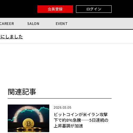
会員登録
ログイン
CAREER
SALON
EVENT
限にしました
関連記事
2026.03.05
ビットコインが米イラン攻撃
下で約8%急騰──5日連続の
上昇基調が加速