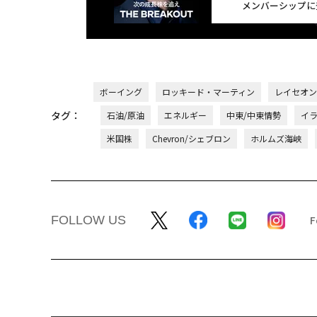
メンバーシップに
ボーイング
ロッキード・マーティン
レイセオン
タグ：
石油/原油
エネルギー
中東/中東情勢
イ
米国株
Chevron/シェブロン
ホルムズ海峡
FOLLOW US