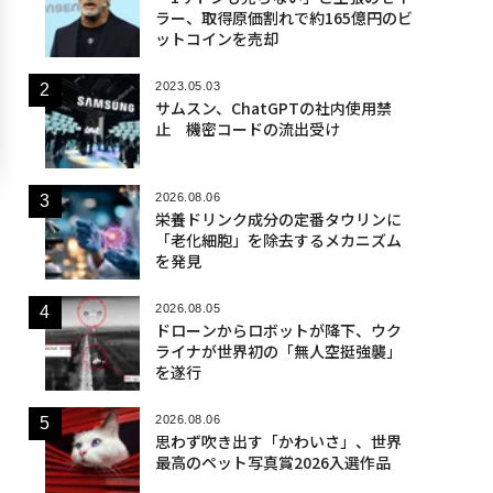
ラー、取得原価割れで約165億円のビ
ットコインを売却
2023.05.03
サムスン、ChatGPTの社内使用禁
止 機密コードの流出受け
2026.08.06
栄養ドリンク成分の定番タウリンに
「老化細胞」を除去するメカニズム
を発見
2026.08.05
ドローンからロボットが降下、ウク
ライナが世界初の「無人空挺強襲」
を遂行
2026.08.06
思わず吹き出す「かわいさ」、世界
最高のペット写真賞2026入選作品