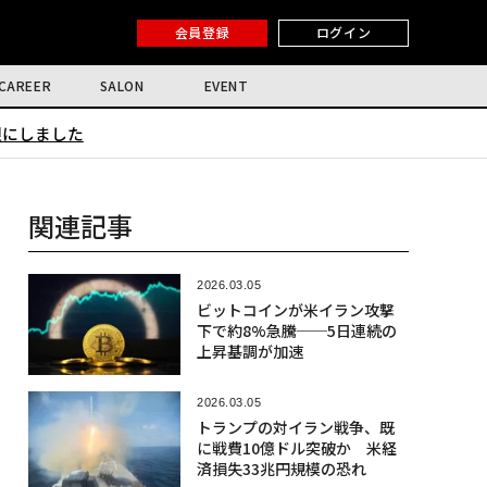
会員登録
ログイン
CAREER
SALON
EVENT
限にしました
関連記事
2026.03.05
ビットコインが米イラン攻撃
下で約8%急騰──5日連続の
上昇基調が加速
2026.03.05
トランプの対イラン戦争、既
に戦費10億ドル突破か 米経
済損失33兆円規模の恐れ