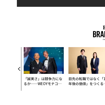
「誠実さ」は競争力にな
目先の転職ではなく「1
るか──WEOYモナコで
年後の価値」をつくる
見た、くら寿司の経営哲
─アサインの長期伴走
学
支援とは