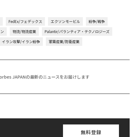
FedEx/フェデックス
エクソンモービル
紛争/戦争
ラン
物流/物流産業
Palantir/パランティア・テクノロジーズ
イラン攻撃/イラン紛争
軍需産業/防衛産業
Forbes JAPANの最新のニュースをお届けします
無料登録