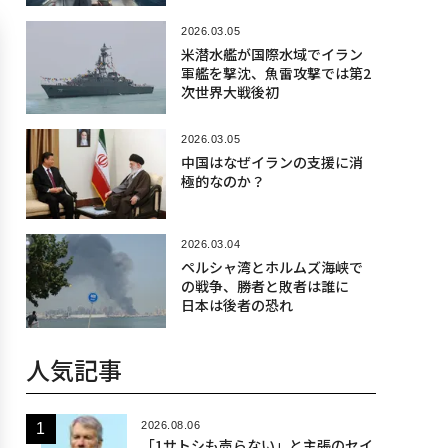
2026.03.05
米潜水艦が国際水域でイラン
軍艦を撃沈、魚雷攻撃では第2
次世界大戦後初
2026.03.05
中国はなぜイランの支援に消
極的なのか？
2026.03.04
ペルシャ湾とホルムズ海峡で
の戦争、勝者と敗者は誰に
日本は後者の恐れ
人気記事
2026.08.06
「1サトシも売らない」と主張のセイ