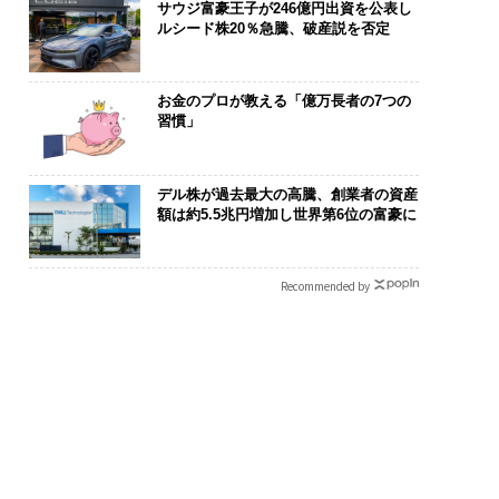
サウジ富豪王子が246億円出資を公表し
ルシード株20％急騰、破産説を否定
お金のプロが教える「億万長者の7つの
習慣」
デル株が過去最大の高騰、創業者の資産
額は約5.5兆円増加し世界第6位の富豪に
は下山で生まれる─
内製化こそ、コンサルテ
パシフィック
クサスが新型TZとE
ィングの本質だ レバレ
ンツ技師長の"
Recommended by
込めた「DISCOVE
ジーズが実践する、次世
災害への無力
の哲学
代ファームの全貌
え見つけた、防
年の答え