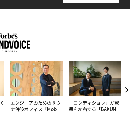
革新
─レ
Sに
R」
0
エンジニアのためのサウ
「コンディション」が成
─
ナ併設オフィス「Mobiu
果を左右する――「BAKUN
型
s Park」がオープン──
E」のTENTIALが支える
タマディックが健康経営
「挑戦者の明日」
を徹底する理由