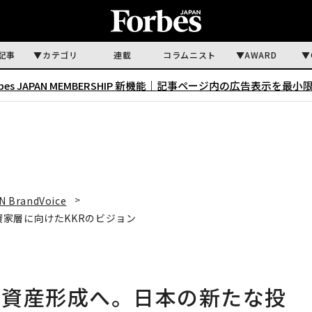
記事
カテゴリ
連載
コラムニスト
AWARD
rbes JAPAN MEMBERSHIP 新機能｜
記事ページ内の広告表示を最小
N BrandVoice
家層に向けたKKRのビジョン
の資産形成へ。日本の新たな投