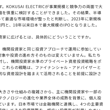
OKUSAI ELECTRICが事業規模と競争力の両面で大
略を慎重に検討することができました。その結果、半導
って最適な市場環境が整ったと判断し、2023年に新規株
億円と、18年以来日本で最大規模のIPOとなりました。
投資家に広げるとは、具体的にどういうことですか。
、機関投資家と同じ投資アプローチで運用に参加してい
対象や投資の進め方そのものは変えていません。私たち
対し、機関投資家水準のプライベート資産投資戦略をポ
。これらの戦略は、ファイナンシャル・アドバイザーと
的な資産設計を踏まえて活用されることを前提に設計さ
大きさや仕組みの複雑さから、主に機関投資家や一部の
テクノロジーの進化や業界全体の成熟を背景に、個人投
ています。日本市場では金融機関と連携し、4つの主要資