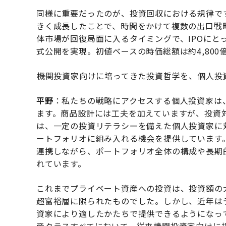
同様に重要だったのが、投資回収における規律です。K
きく成長したことで、時間をかけて複数の出口戦
体市場が回復局面に入るタイミングで、IPOにと
式公開を実現。初値ベースの時価総額は約4,800
――機関投資家向けに培ってきた投資哲学を、個人
平野
：私たちの戦略にアクセスする個人投資家は
ます。商品設計には工夫を加えていますが、投資
は、一定の投資リテラシーを備えた個人投資家に
ートフォリオに組み入れる機会を提供しています
連携しながら、ポートフォリオ全体の構成や長期
れています。
これまでプライベート資産への投資は、投資額の
超富裕層に限られたものでした。しかし、近年は
資家により適したかたちで提供できるようになっ