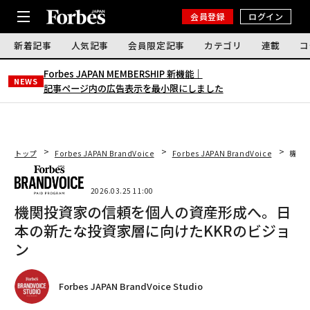
会員登録
ログイン
新着記事
人気記事
会員限定記事
カテゴリ
連載
コ
Forbes JAPAN MEMBERSHIP 新機能｜
NEWS
記事ページ内の広告表示を最小限にしました
トップ
Forbes JAPAN BrandVoice
Forbes JAPAN BrandVoice
機関
2026.03.25 11:00
機関投資家の信頼を個人の資産形成へ。日
本の新たな投資家層に向けたKKRのビジョ
ン
Forbes JAPAN BrandVoice Studio