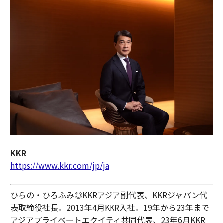
KKR
https://www.kkr.com/jp/ja
ひらの・ひろふみ◎KKRアジア副代表、KKRジャパン代
表取締役社長。2013年4月KKR入社。19年から23年まで
アジアプライベートエクイティ共同代表、23年6月KKR