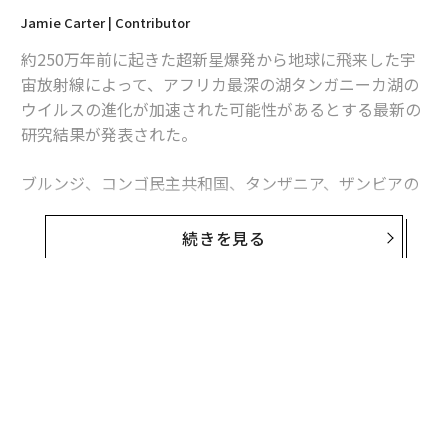
Jamie Carter | Contributor
約250万年前に起きた超新星爆発から地球に飛来した宇
宙放射線によって、アフリカ最深の湖タンガニーカ湖の
ウイルスの進化が加速された可能性があるとする最新の
研究結果が発表された。
ブルンジ、コンゴ民主共和国、タンザニア、ザンビアの
4か国に面しているタンガニーカ湖は、全長670kmを超
える世界で2番目に大きな淡水湖だ。今から200万年～30
続きを見る
0万年前の間に、湖の魚に感染するウイルスの種類が謎
の急増を示した。米カリフォルニア大学サンタクルーズ
校（UCSC）の研究チームは今回の最新研究で、この急
増が遠方にある恒星の爆発によって引き起こされた可能
性が高いとする説を提唱している。
超新星とは
超新星は恒星が引き起こす大爆発で、膨大なエネルギー