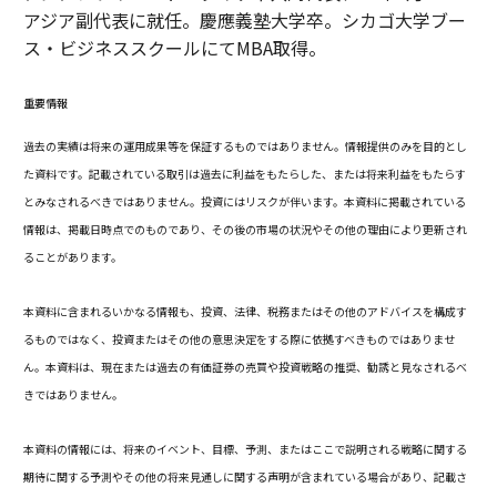
アジア副代表に就任。慶應義塾大学卒。シカゴ大学ブー
ス・ビジネススクールにてMBA取得。
重要情報
過去の実績は将来の運用成果等を保証するものではありません。情報提供のみを目的とし
た資料です。記載されている取引は過去に利益をもたらした、または将来利益をもたらす
とみなされるべきではありません。投資にはリスクが伴います。本資料に掲載されている
情報は、掲載日時点でのものであり、その後の市場の状況やその他の理由により更新され
ることがあります。
本資料に含まれるいかなる情報も、投資、法律、税務またはその他のアドバイスを構成す
るものではなく、投資またはその他の意思決定をする際に依拠すべきものではありませ
ん。本資料は、現在または過去の有価証券の売買や投資戦略の推奨、勧誘と見なされるべ
きではありません。
本資料の情報には、将来のイベント、目標、予測、またはここで説明される戦略に関する
期待に関する予測やその他の将来見通しに関する声明が含まれている場合があり、記載さ