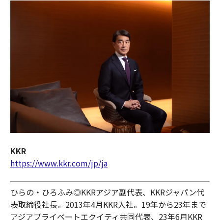
KKR
https://www.kkr.com/jp/ja
ひらの・ひろふみ◎KKRアジア副代表、KKRジャパン代
表取締役社長。2013年4月KKR入社。19年から23年まで
アジアプライベートエクイティ共同代表、23年6月KKR