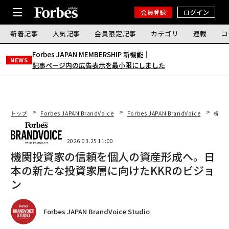
会員登録
ログイン
新着記事
人気記事
会員限定記事
カテゴリ
連載
コ
Forbes JAPAN MEMBERSHIP 新機能｜
NEWS
記事ページ内の広告表示を最小限にしました
トップ
Forbes JAPAN BrandVoice
Forbes JAPAN BrandVoice
機関
2026.03.25 11:00
機関投資家の信頼を個人の資産形成へ。日
本の新たな投資家層に向けたKKRのビジョ
ン
Forbes JAPAN BrandVoice Studio