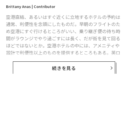
Brittany Anas | Contributor
空港直結、あるいはすぐ近くに立地するホテルの予約は
通常、利便性を念頭にしたものだ。早朝のフライトのた
め空港にすぐ行けるところがいい、乗り継ぎ便の待ち時
間がラウンジでやり過ごすには長く、だが街を見て回る
ほどではないとか。空港ホテルの中には、アメニティや
設計で利便性以上のものを提供するところもある。英ロ
ンドンの航空業界格付け会社
Skytrax
（スカイトラック
ス）は毎年、空港ホテルのランキングを公表している。
続きを見る
発表によると、今年の世界最高の空港ホテルはシンガポ
ールの
クラウンプラザチャンギエアポート
だ。
IHGリゾート＆ホテルが運営する同ホテルは、Skytraxの
空港ホテルのランキングで過去9年連続1位を獲得してい
る。