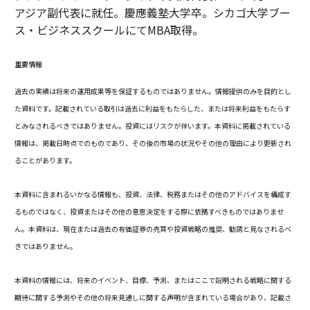
アジア副代表に就任。慶應義塾大学卒。シカゴ大学ブー
ス・ビジネススクールにてMBA取得。
重要情報
過去の実績は将来の運用成果等を保証するものではありません。情報提供のみを目的とし
た資料です。記載されている取引は過去に利益をもたらした、または将来利益をもたらす
とみなされるべきではありません。投資にはリスクが伴います。本資料に掲載されている
情報は、掲載日時点でのものであり、その後の市場の状況やその他の理由により更新され
ることがあります。
本資料に含まれるいかなる情報も、投資、法律、税務またはその他のアドバイスを構成す
るものではなく、投資またはその他の意思決定をする際に依拠すべきものではありませ
ん。本資料は、現在または過去の有価証券の売買や投資戦略の推奨、勧誘と見なされるべ
きではありません。
本資料の情報には、将来のイベント、目標、予測、またはここで説明される戦略に関する
期待に関する予測やその他の将来見通しに関する声明が含まれている場合があり、記載さ