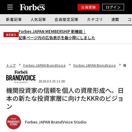
会員登録
ログイン
新着記事
人気記事
会員限定記事
カテゴリ
連載
コ
Forbes JAPAN MEMBERSHIP 新機能｜
NEWS
記事ページ内の広告表示を最小限にしました
トップ
Forbes JAPAN BrandVoice
Forbes JAPAN BrandVoice
機関
2026.03.25 11:00
機関投資家の信頼を個人の資産形成へ。日
本の新たな投資家層に向けたKKRのビジョ
ン
Forbes JAPAN BrandVoice Studio