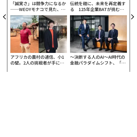
「誠実さ」は競争力になるか
伝統を礎に、未来を再定義す
──WEOYモナコで見た、く
る 125年企業BATが挑むス
ら寿司の経営哲学
モークレスな未来
アフリカの農村の通信、小1
〜決断する人のAI〜AI時代の
の壁。2人の挑戦者が手にし
金融パラダイムシフト、「超
た「次なる武器」
個別化」の核心 【MUFG×ウ
ェルスナビ×PwC】