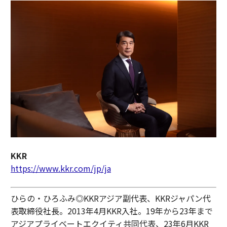
KKR
https://www.kkr.com/jp/ja
ひらの・ひろふみ◎KKRアジア副代表、KKRジャパン代
表取締役社長。2013年4月KKR入社。19年から23年まで
アジアプライベートエクイティ共同代表、23年6月KKR