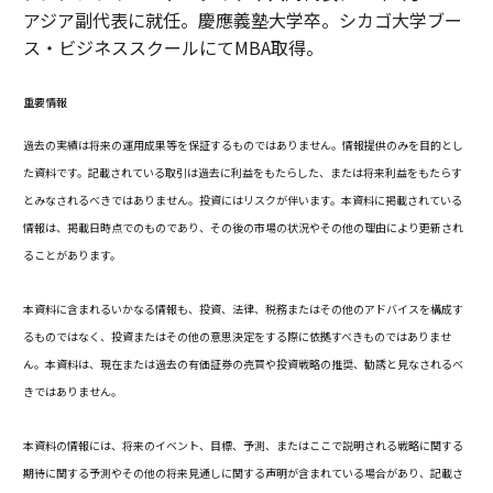
アジア副代表に就任。慶應義塾大学卒。シカゴ大学ブー
ス・ビジネススクールにてMBA取得。
重要情報
過去の実績は将来の運用成果等を保証するものではありません。情報提供のみを目的とし
た資料です。記載されている取引は過去に利益をもたらした、または将来利益をもたらす
とみなされるべきではありません。投資にはリスクが伴います。本資料に掲載されている
情報は、掲載日時点でのものであり、その後の市場の状況やその他の理由により更新され
ることがあります。
本資料に含まれるいかなる情報も、投資、法律、税務またはその他のアドバイスを構成す
るものではなく、投資またはその他の意思決定をする際に依拠すべきものではありませ
ん。本資料は、現在または過去の有価証券の売買や投資戦略の推奨、勧誘と見なされるべ
きではありません。
本資料の情報には、将来のイベント、目標、予測、またはここで説明される戦略に関する
期待に関する予測やその他の将来見通しに関する声明が含まれている場合があり、記載さ