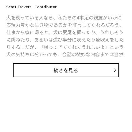
Scott Travers | Contributor
犬を飼っている人なら、私たちの4本足の親友がいかに
表現力豊かな生き物であるかを証言してくれるだろう。
仕事から家に帰ると、犬は尻尾を振ったり、うれしそう
に跳ねたり、あるいは遊び半分に吠えたり遠吠えをした
りする。だが、「帰ってきてくれてうれしいよ」という
犬の気持ちは分かっても、会話の微妙な内容までは当然
伝わってこない。
続きを見る
同じことが人間と野生動物との交流にも言える。自然の
生息地でチンパンジーに遭遇した場合を考えてみよう。
チンパンジーは突然、大きな声で威嚇し始め、攻撃的な
身ぶりを見せる。声や身ぶりから、こうした信号が敵対
的なものだということは分かる。ところが、それが恐怖
心によるものなのか、縄張りに対する警告なのか、質問
なのか、それとも直接的な威嚇なのか、チンパンジーが
何を表現しようとしているのか、細かい点までは分から