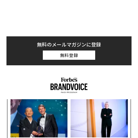
ない。ここで、人間同士の対立を和らげようとするのと
同じように、状況を打開するために相手と「話し合う」
手段があるとしたら？
機械学習の進歩によって、こうしたことが現実になろう
としている。現在では、動物の鳴き声や行動に関する膨
無料のメールマガジンに登録
大なデータセットを分類し、動物の言葉の初期的な辞書
無料登録
を作成する方法がある。動物が何を言っているのかを読
み解いた2件の事例を紹介しよう。
1. 体系化されつつあるマッコウクジラの言語
高度に社会的な動物であるマッコウクジラは、人間がモ
ールス信号を使うのと同じように、「コーダ」と呼ばれ
なく
な
るクリック音を使って互いに意思の疎通を図る。この音
Ja
術
は、クジラが鼻腔から空気を噴出する時に発生する。
er」
た
革
ア
ク
た「