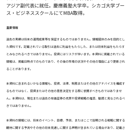
アジア副代表に就任。慶應義塾大学卒。シカゴ大学ブー
ス・ビジネススクールにてMBA取得。
重要情報
過去の実績は将来の運用成果等を保証するものではありません。情報提供のみを目的とし
た資料です。記載されている取引は過去に利益をもたらした、または将来利益をもたらす
とみなされるべきではありません。投資にはリスクが伴います。本資料に掲載されている
情報は、掲載日時点でのものであり、その後の市場の状況やその他の理由により更新され
ることがあります。
本資料に含まれるいかなる情報も、投資、法律、税務またはその他のアドバイスを構成す
るものではなく、投資またはその他の意思決定をする際に依拠すべきものではありませ
ん。本資料は、現在または過去の有価証券の売買や投資戦略の推奨、勧誘と見なされるべ
きではありません。
本資料の情報には、将来のイベント、目標、予測、またはここで説明される戦略に関する
期待に関する予測やその他の将来見通しに関する声明が含まれている場合があり、記載さ