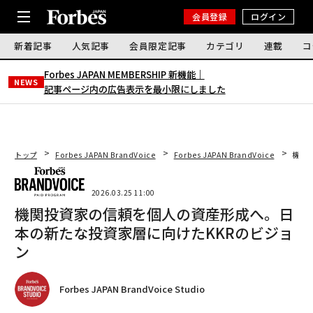
会員登録
ログイン
新着記事
人気記事
会員限定記事
カテゴリ
連載
コ
Forbes JAPAN MEMBERSHIP 新機能｜
NEWS
記事ページ内の広告表示を最小限にしました
トップ
Forbes JAPAN BrandVoice
Forbes JAPAN BrandVoice
機関
2026.03.25 11:00
機関投資家の信頼を個人の資産形成へ。日
本の新たな投資家層に向けたKKRのビジョ
ン
Forbes JAPAN BrandVoice Studio