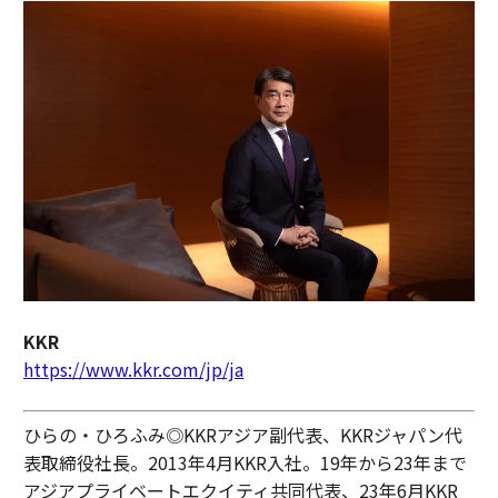
KKR
https://www.kkr.com/jp/ja
ひらの・ひろふみ◎KKRアジア副代表、KKRジャパン代
表取締役社長。2013年4月KKR入社。19年から23年まで
アジアプライベートエクイティ共同代表、23年6月KKR