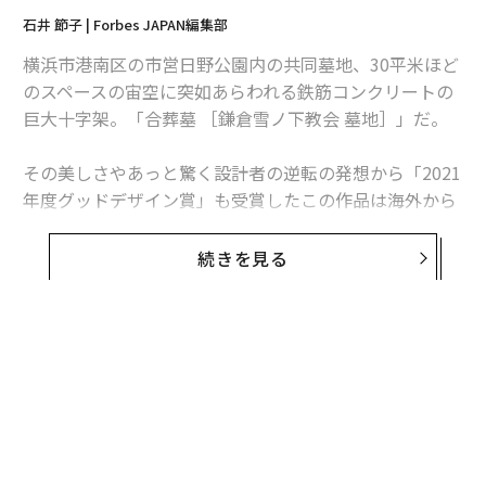
石井 節子 | Forbes JAPAN編集部
横浜市港南区の市営日野公園内の共同墓地、30平米ほど
のスペースの宙空に突如あらわれる鉄筋コンクリートの
巨大十字架。「合葬墓 ［鎌倉雪ノ下教会 墓地］」だ。
その美しさやあっと驚く設計者の逆転の発想から「2021
年度グッドデザイン賞」も受賞したこの作品は海外から
の注目度も高く、「The Grave of Kamakura Yukinoshit
a Church」で検索すれば、実に5万3000件以上の結果が
続きを見る
ヒットする。
美しく謎めいたこの「墓地」を設計したのは、「延床面
積わずか18平米の『平屋』」というまさにコクーン
（繭）のような住宅も手がけた保坂猛氏。このユニーク
な住宅を取材した「
見上げれば直射月光、浴室は露天。文京区・超狭小『延
床6坪平屋』の贅