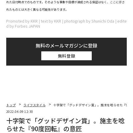
れた日付時点でのものです。そのような事象や目標が達成される保証はなく、ここに示さ
れたものとは大きく異なる可能性があります。
Promoted by KKR | text by KKR | photograph by Shunichi Oda | edite
d by Forbes JAPAN
無料のメールマガジンに登録
無料登録
トップ
ライフスタイル
十字架で「グッドデザイン賞」。施主を唸らせた『90
2022.04.09 12:30
十字架で「グッドデザイン賞」。施主を唸
らせた『90度回転』の意匠