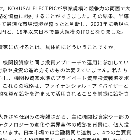
OKUSAI ELECTRICが事業規模と競争力の両面で大
略を慎重に検討することができました。その結果、半導
って最適な市場環境が整ったと判断し、2023年に新規株
億円と、18年以来日本で最大規模のIPOとなりました。
投資家に広げるとは、具体的にどういうことですか。
、機関投資家と同じ投資アプローチで運用に参加してい
対象や投資の進め方そのものは変えていません。私たち
対し、機関投資家水準のプライベート資産投資戦略をポ
。これらの戦略は、ファイナンシャル・アドバイザーと
的な資産設計を踏まえて活用されることを前提に設計さ
大きさや仕組みの複雑さから、主に機関投資家や一部の
テクノロジーの進化や業界全体の成熟を背景に、個人投
ています。日本市場では金融機関と連携し、4つの主要資