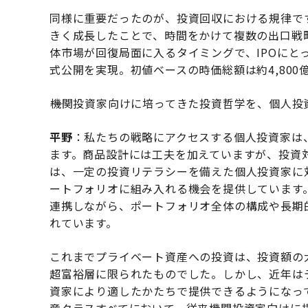
同様に重要だったのが、投資回収における規律です。K
きく成長したことで、時間をかけて複数の出口戦
体市場が回復局面に入るタイミングで、IPOにと
式公開を実現。初値ベースの時価総額は約4,800
――機関投資家向けに培ってきた投資哲学を、個人
平野
：私たちの戦略にアクセスする個人投資家は
ます。商品設計には工夫を加えていますが、投資
は、一定の投資リテラシーを備えた個人投資家に
ートフォリオに組み入れる機会を提供しています
連携しながら、ポートフォリオ全体の構成や長期
れています。
これまでプライベート資産への投資は、投資額の
超富裕層に限られたものでした。しかし、近年は
資家により適したかたちで提供できるようになっ