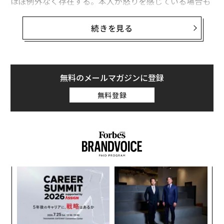
ほぼ例外なく存在する。本人が怒りを感じている場合も
あれば、相手が自分に怒っているのではないかと不安に
なる場合もある。調停者の役割の一部は、この感情を理
続きを見る
解できるよう支援し、必要に応じて、相手に受け止めて
もらえる形で伝えられるよう手助けすることだ。ここで
は、怒る同僚の行動の背景を読み解き、状況を悪化させ
ずに対処するための3つのステップを紹介する。
無料のメールマガジンに登録
無料登録
怒る同僚に対処する3つのステップ
ステップ1：感情について話せる環境をつくる
仕事上の関係では、怒りのような感情が生じるのは自然
なことだ。それに向き合う第一歩は、建設的な会話がで
きる条件を整えることである。他人の行動はコントロー
革
ルできないが、自分の反応はコントロールできる。怒っ
ク
ている同僚に直面すると、神経系が反応し、体は「闘
た「
ア
う」「逃げる」「固まる」という反応を引き起こす。
の
た