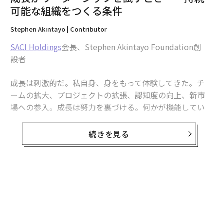
可能な組織をつくる条件
きた出来事や、私生活の問題などである。怒りは「さら
に深く掘り下げるべきものがある」というサインだと捉
Stephen Akintayo | Contributor
えるとよい。
SACI Holdings
会長、Stephen Akintayo Foundation創
ステップ3：怒りの背後にある満たされないニーズを探
設者
す
成長は刺激的だ。私自身、身をもって体験してきた。チ
最後に、怒る同僚に直面したときは、その人の根底にあ
ームの拡大、プロジェクトの拡張、認知度の向上、新市
るニーズのうち、何が満たされていないのかを見極めた
場への参入。成長は努力を裏づける。何かが機能してい
い。デシとライアンの
自己決定理論
によれば、私たちに
るのだと安心させてくれる。しかし年月を重ねるうち
は自律性（仕事の進め方に発言権や影響力があるこ
に、成長は多くの創業者が想定しない形でリーダーシッ
続きを見る
と）、有能感（仕事で力を発揮できていると感じるこ
プを試すものでもあると学んだ。
と）、関係性（尊重され、チームの一員だと感じるこ
と）という心理的ニーズがある。これらのニーズが1つ
事業が急拡大しても、なお苦しむ企業を見てきた。機会
でも満たされないと、フラストレーションや怒り、防衛
が消えたからではない。拡大に構造が追いつかなかった
的な反応が生じやすくなる。過度に細かく管理されてい
からだ。かつて機能していたプロセスが逼迫し、以前は
ると不満を言う従業員は、自律性が損なわれている可能
当たり前だった基準がほころび始める。文化は、大きな
性が高い。フィードバックの場で防衛的になる同僚は、
失敗1つで崩れるのではなく、スピードの名の下に積み