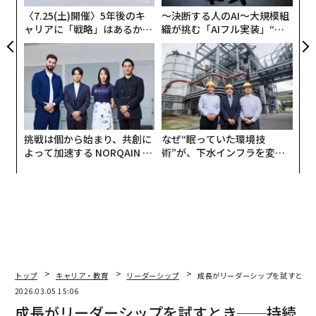
自分の反応に気づいておけば、落ち着きを取り戻し、ど
〈7.25(土)開催〉5年後のキ
〜決断する人のAI〜大規模組
う応じたいかを意識して選べる。その場の高ぶりの中で
ャリアに「戦略」はあるか。
織が挑む「AIフル実装」“使
は、相手の話を聴く力が落ちるため、建設的な会話がで
トップエグゼクティブのキャ
う”企業から“動く”企業へ【N
リアに触れる1日│CAREER S
TTドコモビジネス×PwC】
きないこともある。だからこそ、引き金と反応の間に
UMMIT 2026
「間」を置くことが重要だ。深呼吸をして、こわばった
筋肉を意識的に緩めるだけでもよいし、「この話はまた
別の日に続けよう」と提案するのも一つの方法である。
挑戦は個から始まり、共創に
なぜ“眠っていた環境技
ステップ2：怒りの下にあるものを探る
よって加速する NORQAIN JA
術”が、下水インフラを変え
PAN 特別座談会
たのか──産総研×月島JFE
怒りは二次的な感情であることが多い。そこで、怒りが
アクアソリューションの10年
覆い隠している別の感情（傷つき、恐れ、悲しみなど）
を探るとよい。例えば「これによってあなたにはどんな
影響がある？」といった
シンプルな質問を1つ投げかける
だけで、相手がそうし
た気持ちを言葉にしやすくなり、双方が根本の問題をよ
トップ
キャリア・教育
リーダーシップ
成長がリーダーシップを試すとき
り理解できるようになる。また、怒りが的外れなところ
2026.03.05 15:06
に向かっている場合もある。同僚が反応しているのは、
成長がリーダーシップを試すとき──持続
別の圧力かもしれない。例えば、その日の早い時間に起