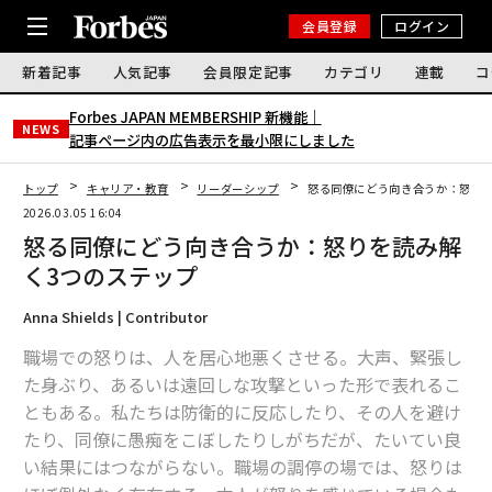
会員登録
ログイン
新着記事
人気記事
会員限定記事
カテゴリ
連載
コ
Forbes JAPAN MEMBERSHIP 新機能｜
NEWS
記事ページ内の広告表示を最小限にしました
トップ
キャリア・教育
リーダーシップ
怒る同僚にどう向き合うか：怒りを
2026.03.05 16:04
怒る同僚にどう向き合うか：怒りを読み解
く3つのステップ
Anna Shields | Contributor
職場での怒りは、人を居心地悪くさせる。大声、緊張し
た身ぶり、あるいは遠回しな攻撃といった形で表れるこ
ともある。私たちは防衛的に反応したり、その人を避け
たり、同僚に愚痴をこぼしたりしがちだが、たいてい良
い結果にはつながらない。職場の調停の場では、怒りは