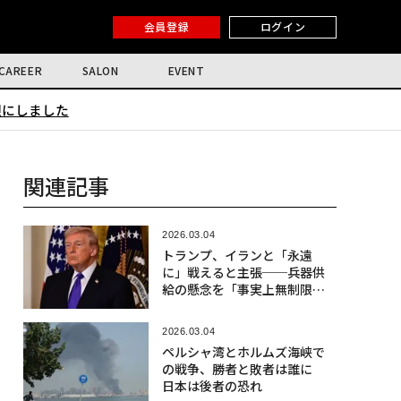
会員登録
ログイン
CAREER
SALON
EVENT
限にしました
関連記事
2026.03.04
トランプ、イランと「永遠
に」戦えると主張──兵器供
給の懸念を「事実上無制限」
と一蹴
2026.03.04
ペルシャ湾とホルムズ海峡で
の戦争、勝者と敗者は誰に
日本は後者の恐れ