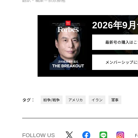
翻訳・編集＝荻原藤緒
2026年9
最新号の購入はこ
メンバーシップに
タグ：
紛争/戦争
アメリカ
イラン
軍事
FOLLOW US