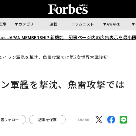
記事
カテゴリ
連載
コラムニスト
AWARD
rbes JAPAN MEMBERSHIP 新機能｜
記事ページ内の広告表示を最小
でイラン軍艦を撃沈、魚雷攻撃では第2次世界大戦後初
ラン軍艦を撃沈、魚雷攻撃では
著者フォロー
記事を保存