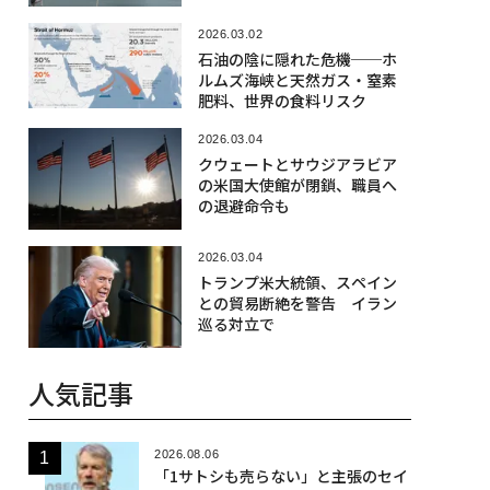
2026.03.02
石油の陰に隠れた危機──ホ
ルムズ海峡と天然ガス・窒素
肥料、世界の食料リスク
2026.03.04
クウェートとサウジアラビア
の米国大使館が閉鎖、職員へ
の退避命令も
2026.03.04
トランプ米大統領、スペイン
との貿易断絶を警告 イラン
巡る対立で
人気記事
2026.08.06
「1サトシも売らない」と主張のセイ