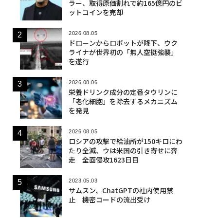
ラー、取得原価割れで約165億円のビ
ットコインを売却
2026.08.05
ドローンからロボットが降下、ウク
ライナが世界初の「無人空挺強襲」
を遂行
2026.08.06
栄養ドリンク成分の定番タウリンに
「老化細胞」を除去するメカニズム
を発見
2026.08.05
ロシアの攻撃で給油所が150キロにわ
たり全滅、ウは米国の引き寄せに奔
走 全面侵攻1623日目
2023.05.03
サムスン、ChatGPTの社内使用禁
止 機密コードの流出受け