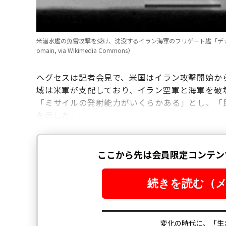
米潜水艦の魚雷攻撃を受け、沈没するイラン海軍のフリゲート艦「デナ」。2026年3月
omain, via Wikimedia Commons）
ヘグセスは記者会見で、米国はイラン攻撃開始か
域は米軍が支配しており、イラン空軍と海軍を破
「ミサイルの発射能力がいくらかある」とし、「
を示した。