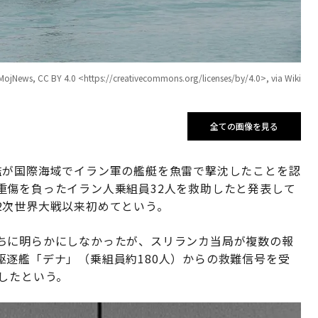
.0 <https://creativecommons.org/licenses/by/4.0>, via Wiki
全ての画像を見る
艦が国際海域でイラン軍の艦艇を魚雷で撃沈したことを認
重傷を負ったイラン人乗組員32人を救助したと発表して
2次世界大戦以来初めてという。
ちに明らかにしなかったが、スリランカ当局が複数の報
逐艦「デナ」（乗組員約180人）からの救難信号を受
したという。