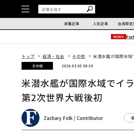
新着記事
人気記事
会員限定
Fo
NEWS
トップ
経済・社会
その他
米潜水艦が国際水域
その他
2026.03.05 08:30
米潜水艦が国際水域でイ
第2次世界大戦後初
Zachary Folk | Contributor