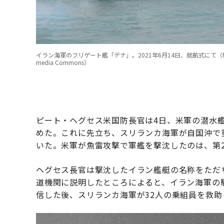
イラン海軍のフリゲート艦「デナ」。2021年6月14日、就航式にて（MojNews, CC BY 4
media Commons）
ピート・ヘグセス米国防長官は4日、米軍の潜水
めた。これに先立ち、スリランカ海軍が自国沖で
いた。米軍が魚雷攻撃で軍艦を撃沈したのは、第
ヘグセス長官は撃沈したイラン艦艇の名称をただ
道機関に説明したところによると、イラン海軍の駆
信した後、スリランカ海軍が32人の乗組員を救助