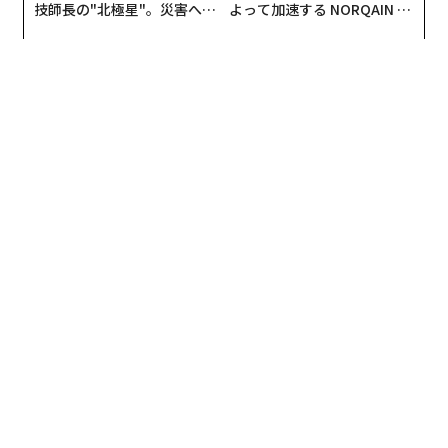
技師長の"北極星"。災害への
よって加速する NORQAIN JA
無力感を乗り越え見つけた、
PAN 特別座談会
防災一筋20年の答え
翻訳＝江津拓哉
2026年9月号発売中
最新号の購入はこちらから
メンバーシップに登録する