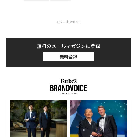
advertisement
無料のメールマガジンに登録
無料登録
〜
金
個
「
ェ
左右
T