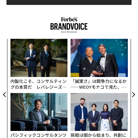
〜
金
個
「
ェ
左右
T
日
内製化こそ、コンサルティン
「誠実さ」は競争力になるか
グの本質だ レバレジーズが
──WEOYモナコで見た、く
実践する、次世代ファームの
ら寿司の経営哲学
全貌
パシフィックコンサルタンツ
挑戦は個から始まり、共創に