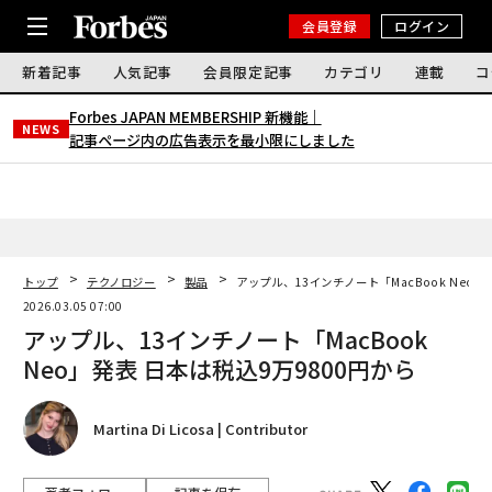
会員登録
ログイン
新着記事
人気記事
会員限定記事
カテゴリ
連載
コ
Forbes JAPAN MEMBERSHIP 新機能｜
NEWS
記事ページ内の広告表示を最小限にしました
トップ
テクノロジー
製品
アップル、13インチノート「MacBook Neo」
2026.03.05 07:00
アップル、13インチノート「MacBook
Neo」発表 日本は税込9万9800円から
Martina Di Licosa | Contributor