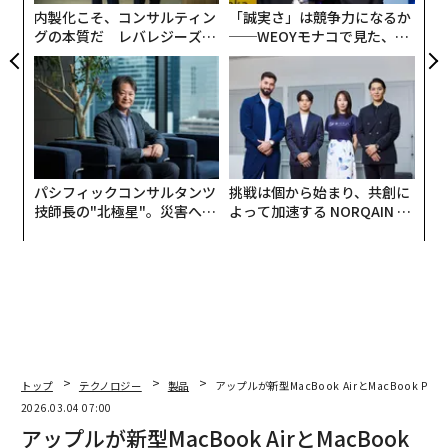
日
内製化こそ、コンサルティン
「誠実さ」は競争力になるか
グの本質だ レバレジーズが
──WEOYモナコで見た、く
実践する、次世代ファームの
ら寿司の経営哲学
全貌
パシフィックコンサルタンツ
挑戦は個から始まり、共創に
技師長の"北極星"。災害への
よって加速する NORQAIN JA
無力感を乗り越え見つけた、
PAN 特別座談会
防災一筋20年の答え
トップ
テクノロジー
製品
アップルが新型MacBook AirとMacBook
2026.03.04 07:00
アップルが新型MacBook AirとMacBook