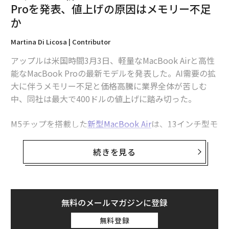
Proを発表、値上げの原因はメモリー不足
か
Martina Di Licosa | Contributor
アップルは米国時間3月3日、軽量なMacBook Airと高性
能なMacBook Proの最新モデルを発表した。AI需要の拡
大に伴うメモリー不足と価格高騰に業界全体が苦しむ
中、同社は最大で400ドルの値上げに踏み切った。
M5チップを搭載した
新型MacBook Air
は、13インチ型モ
デルが1099ドル（日本での販売価格は18万4800円）か
ら、15インチ型モデルが1299ドル（同21万9800円）か
続きを見る
らとなっている。
前世代
の999ドルと比較すると、100ド
ルの値上げとなった。
標準のM5チップを搭載したMacBook Proの価格は1699
無料のメールマガジンに登録
ドルから（同27万9800円）で、前世代の1599ドルから
無料登録
値上げされた。